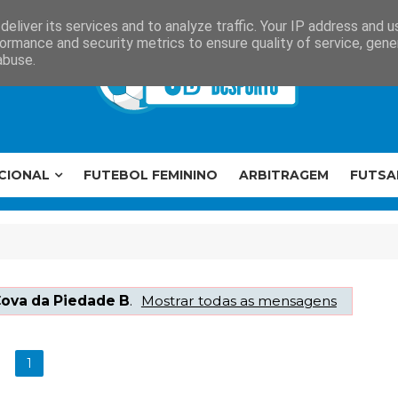
eliver its services and to analyze traffic. Your IP address and 
ormance and security metrics to ensure quality of service, gen
abuse.
CIONAL
FUTEBOL FEMININO
ARBITRAGEM
FUTSA
ova da Piedade B
.
Mostrar todas as mensagens
1