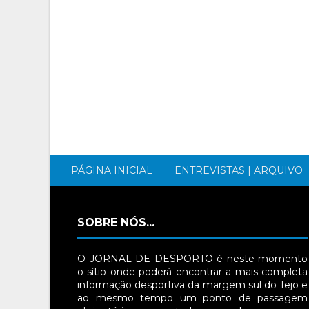
PÁGINA INICIAL
ENTREVISTAS | ARQUIVO
SOBRE NÓS...
O JORNAL DE DESPORTO é neste momento
o sítio onde poderá encontrar a mais completa
informação desportiva da margem sul do Tejo e
ao mesmo tempo um ponto de passagem