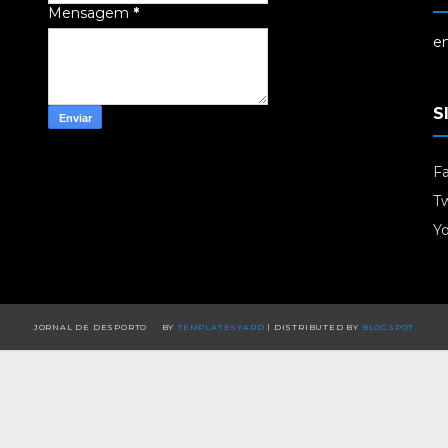
Mensagem
*
em
S
F
Tw
Y
JORNAL DE DESPORTO
BY
TEMPLATESYARD
| DISTRIBUTED BY
BLOGSPOT