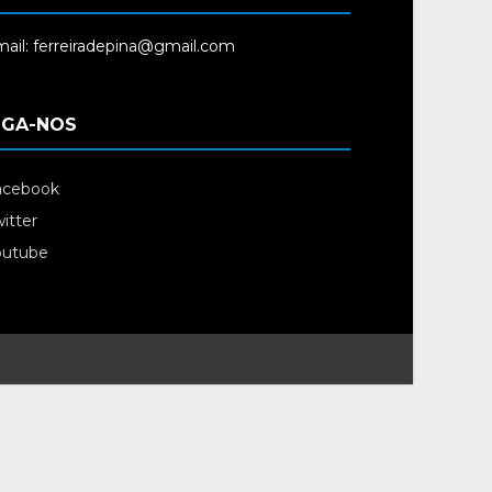
ail: ferreiradepina@gmail.com
IGA-NOS
acebook
itter
outube