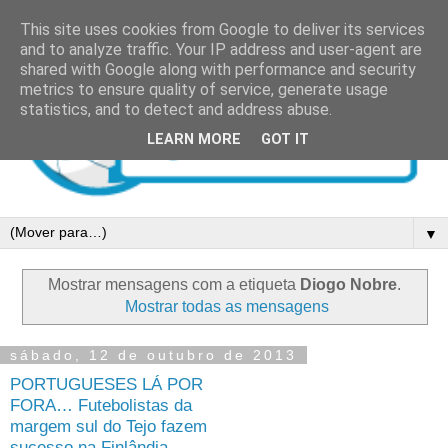
This site uses cookies from Google to deliver its services
and to analyze traffic. Your IP address and user-agent are
shared with Google along with performance and security
metrics to ensure quality of service, generate usage
statistics, and to detect and address abuse.
LEARN MORE
GOT IT
▼
Mostrar mensagens com a etiqueta
Diogo Nobre
.
Mostrar todas as mensagens
sábado, 12 de outubro de 2013
PORTUGUESES LÁ POR
FORA… Futebolistas da
margem sul do Tejo fazem
sucesso na Finlândia