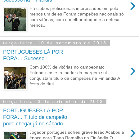
›
Há clubes profissionais interessados em pelo
menos um deles Foram campeões nacionais só
com vitórias, com o melhor ataque e a defesa
menos...
terça-feira, 10 de setembro de 2013
PORTUGUESES LÁ POR
FORA… Sucesso
›
Com 100% de vitórias no campeonato
Futebolistas e treinador da margem sul
conquistam título de campeões na Finlândia A
festa do títul...
terça-feira, 3 de setembro de 2013
PORTUGUESES LÁ POR
FORA… Título de campeão
pode chegar já no sábado
›
Jogador português sofreu grave lesão Acabou a
época para Tiago Ramalho na Finlândia O