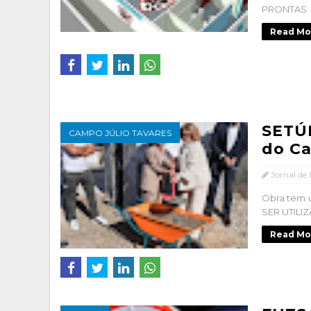
PRONTAS .
Read Mo
SETÚB
CAMPO JÚLIO TAVARES
do Ca
Jornal de
Obra tem 
SER UTILI
Read Mo