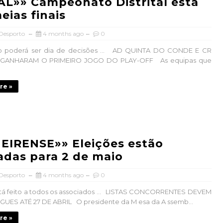
L»» Campeonato Distrital está
eias finais
 Desporto
4 months ago
0
poderá ser dia de decisões ... AD QUINTA DO CONDE E CR
 GANHARAM O PRIMEIRO JOGO DO PLAY-OFF As equipas que
re »
EIRENSE»» Eleições estão
das para 2 de maio
 Desporto
4 months ago
0
tá feito a todos os associados ... LISTAS CONCORRENTES DEVEM
UES ATÉ 27 DE ABRIL O presidente da M esa da A ssemb...
re »