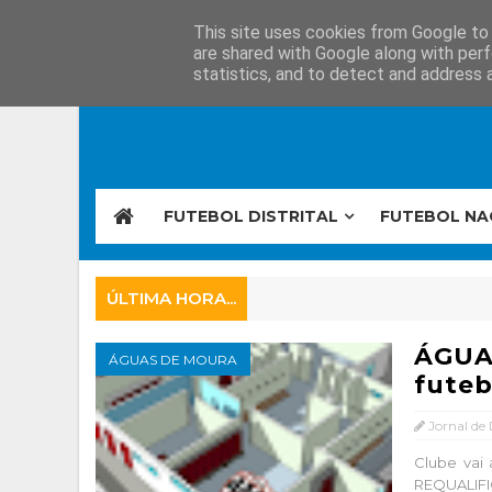
This site uses cookies from Google to d
are shared with Google along with perf
statistics, and to detect and address 
FUTEBOL DISTRITAL
FUTEBOL NA
ÚLTIMA HORA...
ÁGUA
ÁGUAS DE MOURA
futeb
Jornal de
Clube vai 
REQUALI