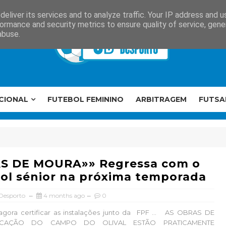
eliver its services and to analyze traffic. Your IP address and 
ormance and security metrics to ensure quality of service, gen
abuse.
CIONAL
FUTEBOL FEMININO
ARBITRAGEM
FUTSA
S DE MOURA»» Regressa com o
ol sénior na próxima temporada
 Desporto
4 months ago
0
agora certificar as instalações junto da FPF ... AS OBRAS DE
FICAÇÃO DO CAMPO DO OLIVAL ESTÃO PRATICAMENTE