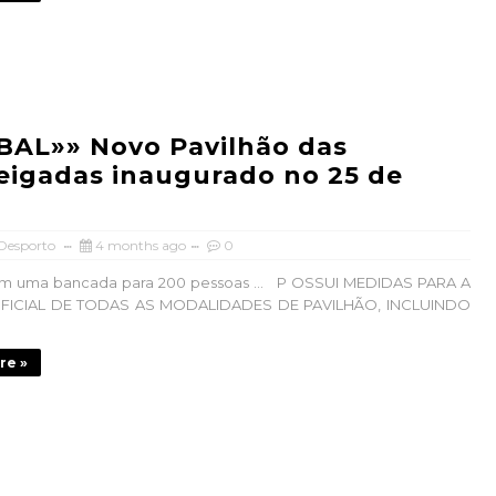
BAL»» Novo Pavilhão das
igadas inaugurado no 25 de
 Desporto
4 months ago
0
 uma bancada para 200 pessoas ... P OSSUI MEDIDAS PARA A
OFICIAL DE TODAS AS MODALIDADES DE PAVILHÃO, INCLUINDO
re »