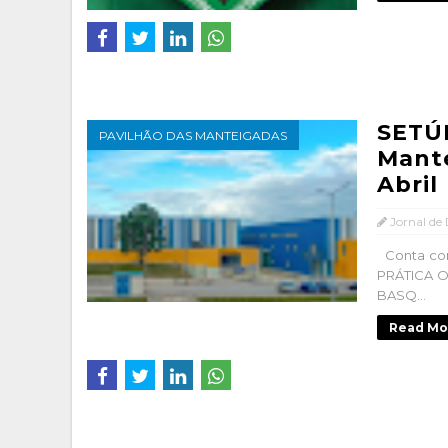
SETÚ
PAVILHÃO DAS MANTEIGADAS
Mante
Abril
Jornal de
Conta com
PRÁTICA 
BASQ...
Read Mo