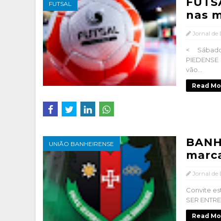
FUTSA
FUTSAL
nas m
Jornal de
< Sábado 
PIEDENSE
vão...
Read Mo
BANH
UNIÃO BANHEIRENSE
marca
Jornal de
Convite es
SER ENTREG
Read Mo