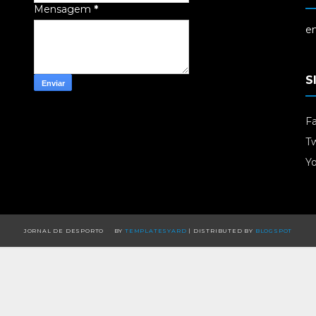
Mensagem
*
em
S
F
Tw
Y
JORNAL DE DESPORTO
BY
TEMPLATESYARD
| DISTRIBUTED BY
BLOGSPOT