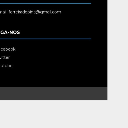
ail: ferreiradepina@gmail.com
IGA-NOS
acebook
itter
outube