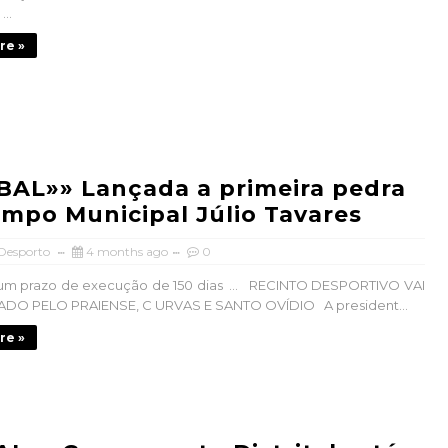
..
re »
AL»» Lançada a primeira pedra
mpo Municipal Júlio Tavares
 Desporto
4 months ago
0
um prazo de execução de 150 dias ... RECINTO DESPORTIVO VAI
ZADO PELO PRAIENSE, C URVAS E SANTO OVÍDIO A president...
re »