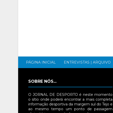
PÁGINA INICIAL
ENTREVISTAS | ARQUIVO
SOBRE NÓS...
O JORNAL DE DESPORTO é neste momento
o sítio onde poderá encontrar a mais completa
informação desportiva da margem sul do Tejo e
ao mesmo tempo um ponto de passagem