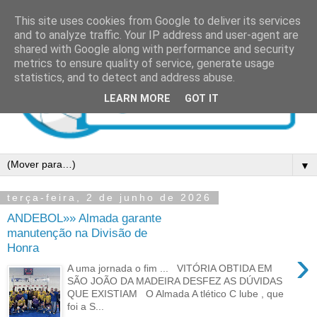
This site uses cookies from Google to deliver its services
and to analyze traffic. Your IP address and user-agent are
shared with Google along with performance and security
metrics to ensure quality of service, generate usage
statistics, and to detect and address abuse.
LEARN MORE
GOT IT
▼
terça-feira, 2 de junho de 2026
ANDEBOL»» Almada garante
manutenção na Divisão de
Honra
›
A uma jornada o fim ... VITÓRIA OBTIDA EM
SÃO JOÃO DA MADEIRA DESFEZ AS DÚVIDAS
QUE EXISTIAM O Almada A tlético C lube , que
foi a S...