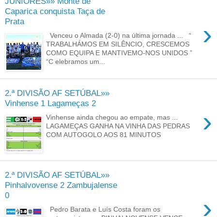
JUNIORES»» Monte de
Caparica conquista Taça de
Prata
›
Venceu o Almada (2-0) na última jornada ... “
TRABALHÁMOS EM SILÊNCIO, CRESCEMOS
COMO EQUIPA E MANTIVEMO-NOS UNIDOS ”
“C elebramos um...
2.ª DIVISÃO AF SETÚBAL»»
Vinhense 1 Lagameças 2
›
Vinhense ainda chegou ao empate, mas ...
LAGAMEÇAS GANHA NA VINHA DAS PEDRAS
COM AUTOGOLO AOS 81 MINUTOS
2.ª DIVISÃO AF SETÚBAL»»
Pinhalvovense 2 Zambujalense
0
›
Pedro Barata e Luís Costa foram os