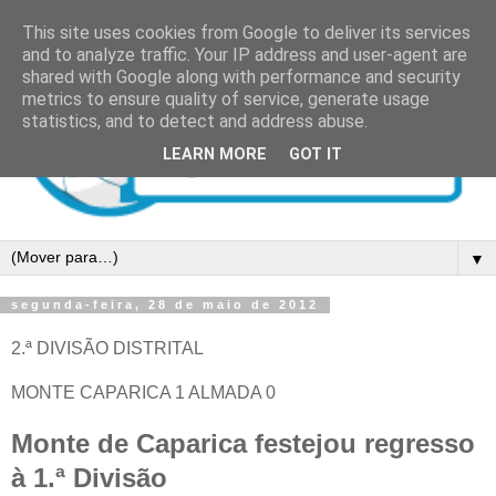
This site uses cookies from Google to deliver its services
and to analyze traffic. Your IP address and user-agent are
shared with Google along with performance and security
metrics to ensure quality of service, generate usage
statistics, and to detect and address abuse.
LEARN MORE
GOT IT
▼
segunda-feira, 28 de maio de 2012
2.ª DIVISÃO DISTRITAL
MONTE CAPARICA 1 ALMADA 0
Monte de Caparica festejou regresso
à 1.ª Divisão