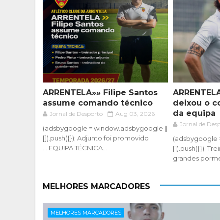
ARRENTELA»» Filipe Santos
ARRENTELA
assume comando técnico
deixou o 
da equipa
Jornal de Desporto
Aug 03, 2026
Jornal de Des
(adsbygoogle = window.adsbygoogle ||
[]).push({}); Adjunto foi promovido
(adsbygoogle 
... EQUIPA TÉCNICA...
[]).push({}); T
grandes porme
MELHORES MARCADORES
MELHORES MARCADORES