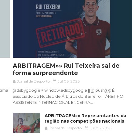
ARBITRAGEM»» Rui Teixeira sai de
forma surpreendente
Jornal de Desporto
Jul 06, 2026
ltima
(adsbygoogle = window.adsbygoogle || []).push({}); É
associado do Núcleo de Árbitros do Barreiro ... ÁRBITRO
ASSISTENTE INTERNACIONAL ENCERRA...
ARBITRAGEM»» Representantes da
região nas competições nacionais
Jornal de Desporto
Jul 06, 2026