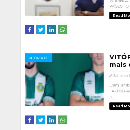
INTERNAC
PAÍSES O C
Read Mo
VITÓR
VITÓRIA FC
mais 
Jornal de
Eram ambo
FAZEM PAR
a...
Read Mo