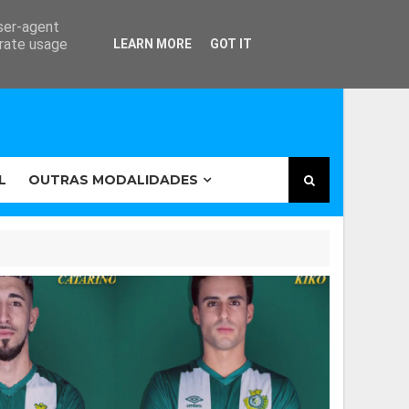
user-agent
erate usage
LEARN MORE
GOT IT
L
OUTRAS MODALIDADES