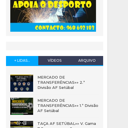
+ LIDAS...
VÍDEOS
ARQUIVO
MERCADO DE
TRANSFERÊNCIAS»» 2.ª
Divisão AF Setúbal
MERCADO DE
TRANSFERÊNCIAS»» 1.ª Divisão
AF Setúbal
TAÇA AF SETÚBAL»» V. Gama