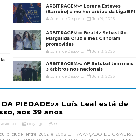
ARBITRAGEM»» Lorena Esteves
(Barreiro) a melhor árbitra da Liga BPI
Jornal de Desporto
Jun 19, 2026
ARBITRAGEM»» Beatriz Sebastião,
Margarida Cruz e Inês Gil foram
promovidas
Jornal de Desporto
Jun 13, 2026
la
ARBITRAGEM»» AF Setúbal tem mais
3 árbitros nos nacionais
Jornal de Desporto
Jun 13, 2026
DA PIEDADE»» Luís Leal está de
sso, aos 39 anos
 Desporto
1 day ago
0
tou o clube entre 2002 e 2008 ... AVANÇADO DE CRAVEIRA