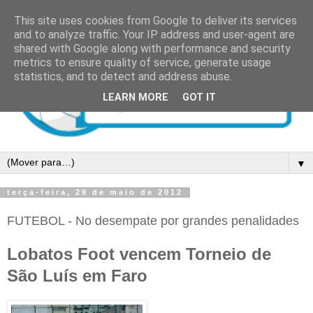
This site uses cookies from Google to deliver its services
and to analyze traffic. Your IP address and user-agent are
shared with Google along with performance and security
metrics to ensure quality of service, generate usage
statistics, and to detect and address abuse.
LEARN MORE
GOT IT
▼
terça-feira, 29 de maio de 2012
FUTEBOL - No desempate por grandes penalidades
Lobatos Foot vencem Torneio de
São Luís em Faro