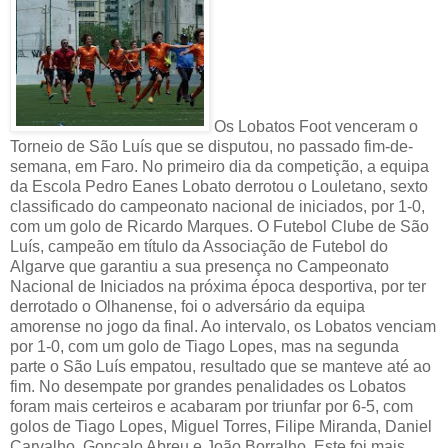
Os Lobatos Foot venceram o
Torneio de São Luís que se disputou, no passado fim-de-
semana, em Faro. No primeiro dia da competição, a equipa
da Escola Pedro Eanes Lobato derrotou o Louletano, sexto
classificado do campeonato nacional de iniciados, por 1-0,
com um golo de Ricardo Marques. O Futebol Clube de São
Luís, campeão em título da Associação de Futebol do
Algarve que garantiu a sua presença no Campeonato
Nacional de Iniciados na próxima época desportiva, por ter
derrotado o Olhanense, foi o adversário da equipa
amorense no jogo da final. Ao intervalo, os Lobatos venciam
por 1-0, com um golo de Tiago Lopes, mas na segunda
parte o São Luís empatou, resultado que se manteve até ao
fim. No desempate por grandes penalidades os Lobatos
foram mais certeiros e acabaram por triunfar por 6-5, com
golos de Tiago Lopes, Miguel Torres, Filipe Miranda, Daniel
Carvalho, Gonçalo Abreu e João Borralho. Este foi mais