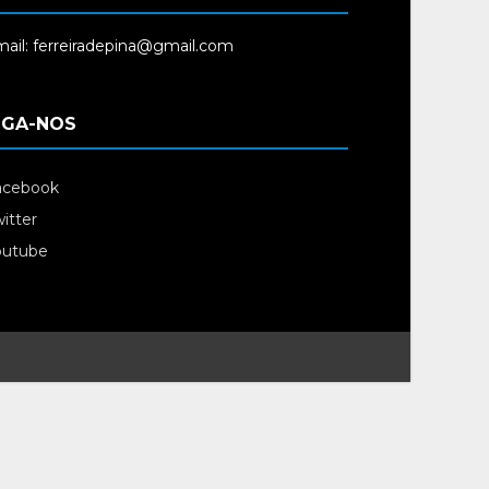
ail: ferreiradepina@gmail.com
IGA-NOS
acebook
itter
outube