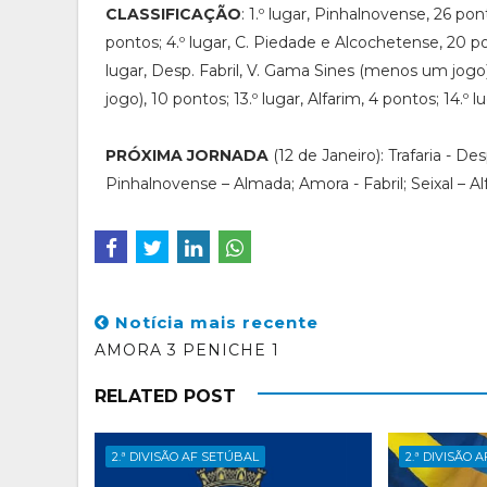
CLASSIFICAÇÃO
: 1.º lugar, Pinhalnovense, 26 pon
pontos; 4.º lugar, C. Piedade e Alcochetense, 20 pon
lugar, Desp. Fabril, V. Gama Sines (menos um jogo)
jogo), 10 pontos; 13.º lugar, Alfarim, 4 pontos; 14.º l
PRÓXIMA JORNADA
(12 de Janeiro): Trafaria - D
Pinhalnovense – Almada; Amora - Fabril; Seixal – A
Notícia mais recente
AMORA 3 PENICHE 1
RELATED POST
2.ª DIVISÃO AF SETÚBAL
2.ª DIVISÃO 