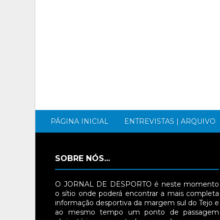
PÁGINA INICIAL
ENTREVISTAS | ARQUIVO
SOBRE NÓS...
O JORNAL DE DESPORTO é neste momento
o sítio onde poderá encontrar a mais completa
informação desportiva da margem sul do Tejo e
ao mesmo tempo um ponto de passagem