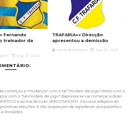
» Fernando
TRAFARIA»» Direcção
o treinador da
apresentou a demissão
Jornal de Desporto
Aug 03, 2023
sporto
Aug 07, 2024
OMENTÁRIO:
 começou a "mudança" com o tal "modelo de jogo".Antes com o
gora com o "tal modelo de jogo",depressa se vai começar a dizer
E,PATÉTICO e acima de tudo VERGONHOSO. Sócios e adeptos do
próximas eleições. E não esqueçam de agradecer aos paizinhos
 e Ronaldos.