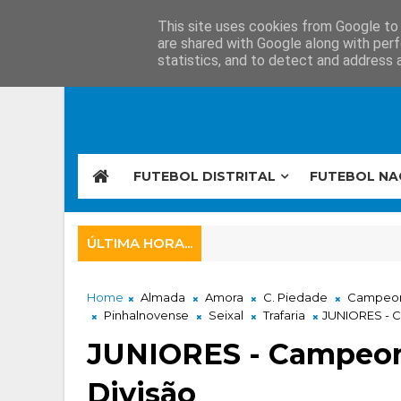
This site uses cookies from Google to d
are shared with Google along with perf
statistics, and to detect and address 
FUTEBOL DISTRITAL
FUTEBOL NA
ÚLTIMA HORA...
Home
Almada
Amora
C. Piedade
Campeonat
Pinhalnovense
Seixal
Trafaria
JUNIORES - Ca
JUNIORES - Campeonat
Divisão