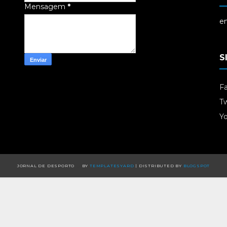
Mensagem
*
em
S
F
Tw
Y
JORNAL DE DESPORTO
BY
TEMPLATESYARD
| DISTRIBUTED BY
BLOGSPOT