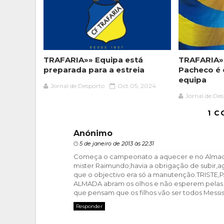
TRAFARIA»» Equipa está
TRAFARIA»
preparada para a estreia
Pacheco é 
equipa
Jornal de Desporto
Oct 05, 2024
Jornal de De
1 C
Anónimo
5 de janeiro de 2013 às 22:31
Começa o campeonato a aquecer e no Almada
mister Raimundo,havia a obrigação de subir,a
que o objectivo era só a manutenção.TRIST
ALMADA abram os olhos e não esperem pelas 
que pensam que os filhos vão ser todos Messis
Responder