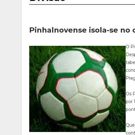
Pinhalnovense isola-se no
O Pi
Desp
tabe
con
Prag
Os P
por 
pont
Quer
cont