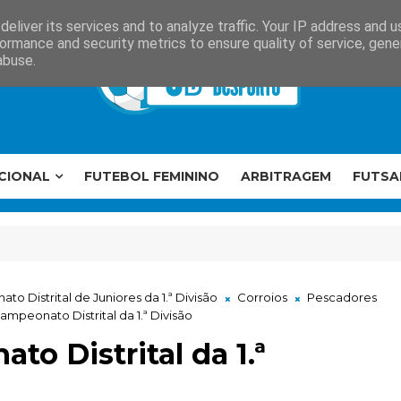
eliver its services and to analyze traffic. Your IP address and 
ormance and security metrics to ensure quality of service, gen
abuse.
CIONAL
FUTEBOL FEMININO
ARBITRAGEM
FUTSA
o Distrital de Juniores da 1.ª Divisão
Corroios
Pescadores
mpeonato Distrital da 1.ª Divisão
o Distrital da 1.ª