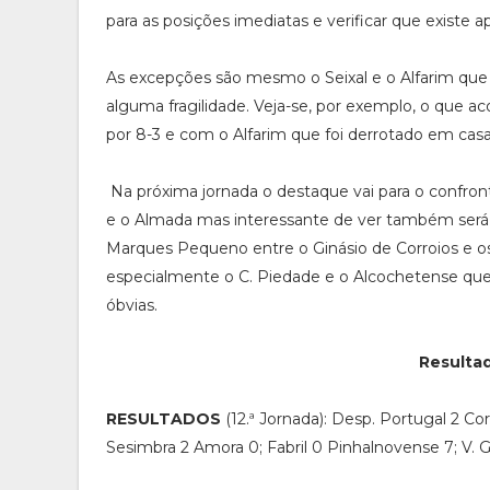
para as posições imediatas e verificar que existe ap
As excepções são mesmo o Seixal e o Alfarim que
alguma fragilidade. Veja-se, por exemplo, o que ac
por 8-3 e com o Alfarim que foi derrotado em casa p
Na próxima jornada o destaque vai para o confron
e o Almada mas interessante de ver também será 
Marques Pequeno entre o Ginásio de Corroios e os
especialmente o C. Piedade e o Alcochetense que
óbvias.
Resultad
RESULTADOS
(12.ª Jornada): Desp. Portugal 2 Co
Sesimbra 2 Amora 0; Fabril 0 Pinhalnovense 7; V. Gam