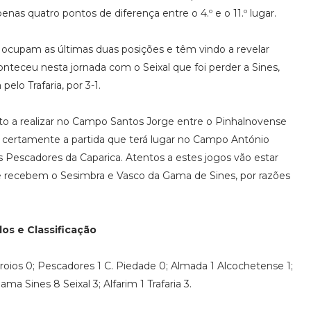
enas quatro pontos de diferença entre o 4.º e o 11.º lugar.
 ocupam as últimas duas posições e têm vindo a revelar
onteceu nesta jornada com o Seixal que foi perder a Sines,
elo Trafaria, por 3-1.
to a realizar no Campo Santos Jorge entre o Pinhalnovense
certamente a partida que terá lugar no Campo António
 Pescadores da Caparica. Atentos a estes jogos vão estar
 recebem o Sesimbra e Vasco da Gama de Sines, por razões
os e Classificação
rroios 0; Pescadores 1 C. Piedade 0; Almada 1 Alcochetense 1;
a Sines 8 Seixal 3; Alfarim 1 Trafaria 3.