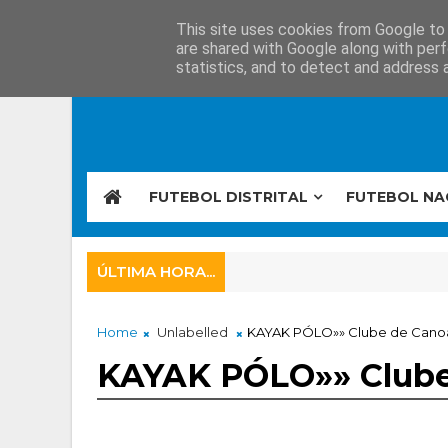
This site uses cookies from Google to d
are shared with Google along with perf
statistics, and to detect and address 
FUTEBOL DISTRITAL
FUTEBOL NA
ÚLTIMA HORA...
Home
Unlabelled
KAYAK PÓLO»» Clube de Can
KAYAK PÓLO»» Club