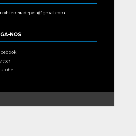
ail: ferreiradepina@gmail.com
IGA-NOS
acebook
itter
outube