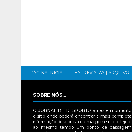
PÁGINA INICIAL
ENTREVISTAS | ARQUIVO
SOBRE NÓS...
O JORNAL DE DESPORTO é neste momento
o sítio onde poderá encontrar a mais completa
informação desportiva da margem sul do Tejo e
ao mesmo tempo um ponto de passagem