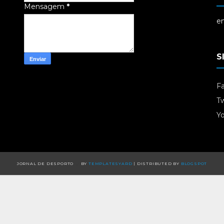
Mensagem
*
em
S
F
Tw
Y
JORNAL DE DESPORTO
BY
TEMPLATESYARD
| DISTRIBUTED BY
BLOGSPOT