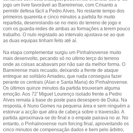
jogo um livre favorável ao Barreirense, com Crisanto a
permitir defesa fácil a Pedro Alves. No restante tempo dos
primeiros quarenta e cinco minutos a partida foi muito
repartida, desenrolando-se no meio do terreno de jogo e
com os guarda-redes de ambas as formações a terem pouco
trabalho. O nulo registado ao intervalo ajustava-se ao que
as duas equipas tinham feito até aí.
Na etapa complementar surgiu um Pinhalnovense muito
mais desenvolto, pecando só no ultimo terço do terreno
onde as coisas acabavam por não sair da melhor forma. O
Barreirense mais recuado, deixando a frente de ataque
entregue ao solitário Amadeu, que nada conseguia fazer
perante os centrais (Alan e Santa Maria) do Pinhalnovense.
Os últimos quinze minutos da partida trouxeram alguma
emoção. Aos 72’ Miguel Lourenço isolado frente a Pedro
Alves remata á base do poste para desespero de Duka. Na
resposta, é Nuno Gomes na pequena área e sem ninguém a
estorvar a acção que atira de cabeça sobre o travessão. A
partida aproximava-se do final e o empate pairava no ar. No
entanto, o Pinhalnovense num forcing final, aproveitando os
cinco minutos de compensação dados e bem pelo árbitro,