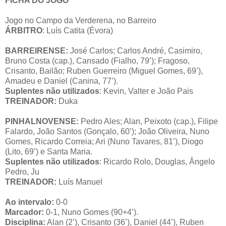
FICHA DO JOGO
Jogo no Campo da Verderena, no Barreiro
ÁRBITRO
: Luís Catita (Évora)
BARREIRENSE:
José Carlos; Carlos André, Casimiro,
Bruno Costa (cap.), Cansado (Fialho, 79’); Fragoso,
Crisanto, Bailão; Ruben Guerreiro (Miguel Gomes, 69’),
Amadeu e Daniel (Canina, 77’).
Suplentes não utilizados
: Kevin, Valter e João Pais
TREINADOR:
Duka
PINHALNOVENSE:
Pedro Ales; Alan, Peixoto (cap.), Filipe
Falardo, João Santos (Gonçalo, 60’); João Oliveira, Nuno
Gomes, Ricardo Correia; Ari (Nuno Tavares, 81’), Diogo
(Lito, 69’) e Santa Maria.
Suplentes não utilizados
: Ricardo Rolo, Douglas, Ângelo
Pedro, Ju
TREINADOR:
Luís Manuel
Ao intervalo:
0-0
Marcador:
0-1, Nuno Gomes (90+4’).
Disciplina:
Alan (2’), Crisanto (36’), Daniel (44’), Ruben