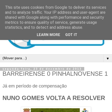
This site uses cookies from Google to deliver its services
and to analyze traffic. Your IP address and user-agent are
shared with Google along with performance and security
metrics to ensure quality of service, generate usage
statistics, and to detect and address abuse.
LEARN MORE
GOT IT
▼
segunda-feira, 23 de dezembro de 2013
BARREIRENSE 0 PINHALNOVENSE 1
Já em período de compensação
NUNO GOMES VOLTA A RESOLVER