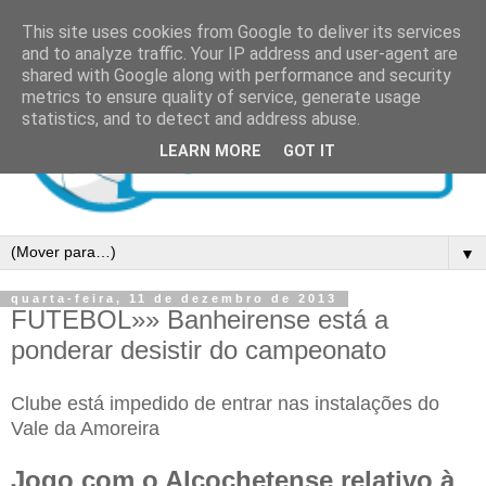
This site uses cookies from Google to deliver its services
and to analyze traffic. Your IP address and user-agent are
shared with Google along with performance and security
metrics to ensure quality of service, generate usage
statistics, and to detect and address abuse.
LEARN MORE
GOT IT
▼
quarta-feira, 11 de dezembro de 2013
FUTEBOL»» Banheirense está a
ponderar desistir do campeonato
Clube está impedido de entrar nas instalações do
Vale da Amoreira
Jogo com o Alcochetense relativo à