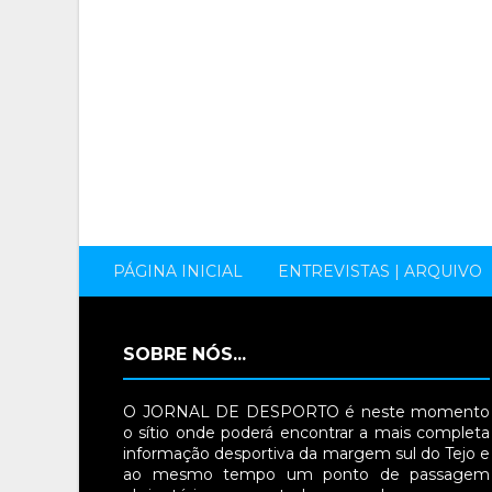
PÁGINA INICIAL
ENTREVISTAS | ARQUIVO
SOBRE NÓS...
O JORNAL DE DESPORTO é neste momento
o sítio onde poderá encontrar a mais completa
informação desportiva da margem sul do Tejo e
ao mesmo tempo um ponto de passagem