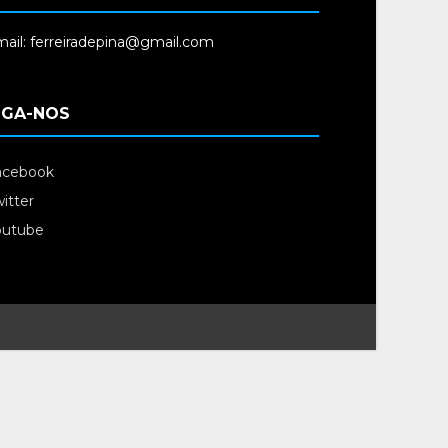
ail: ferreiradepina@gmail.com
IGA-NOS
acebook
itter
outube