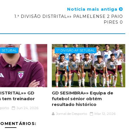
Notícia mais antiga
1.ª DIVISÃO DISTRITAL»» PALMELENSE 2 PAIO
PIRES 0
AF SETÚBAL
1.ª DIVISÃO AF SETÚBAL
ISTRITAL»» GD
GD SESIMBRA»» Equipa de
á tem treinador
futebol sénior obtém
resultado histórico
sporto
Jun 24, 2026
Jornal de Desporto
Mar 12, 2026
COMENTÁRIOS: