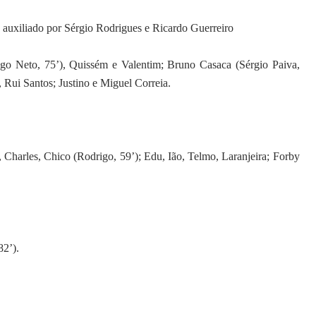
 auxiliado por Sérgio Rodrigues e Ricardo Guerreiro
ago Neto, 75’), Quissém e Valentim; Bruno Casaca (Sérgio Paiva,
 Rui Santos; Justino e Miguel Correia.
 Charles, Chico (Rodrigo, 59’); Edu, Ião, Telmo, Laranjeira; Forby
82’).