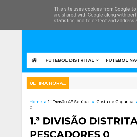
This site uses cookies from Google to d
are shared with Google along with perf
statistics, and to detect and address 
FUTEBOL DISTRITAL
FUTEBOL NA
ÚLTIMA HORA...
Home
1.ª Divisão AF Setúbal
Costa de Caparica
0
1.ª DIVISÃO DISTRIT
PESCADORES 0