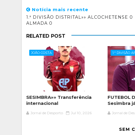
Notícia mais recente
1.ª DIVISÃO DISTRITAL»» ALCOCHETENSE 0
ALMADA 0
RELATED POST
JOÃO COSTA
1.ª DIVISÃO 
SESIMBRA»» Transferência
FUTEBOL D
internacional
Sesimbra j
Jornal de Desporto
Jul 10, 2026
Jornal de De
SEM 