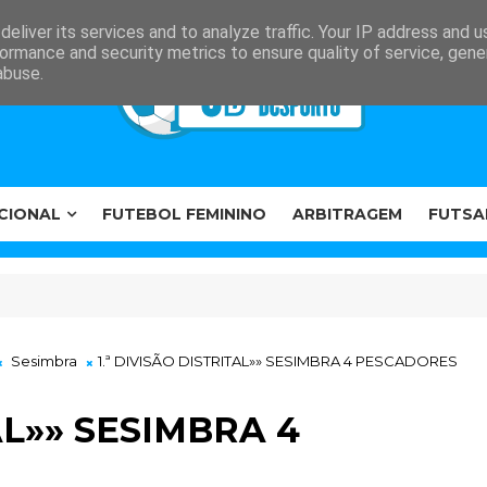
eliver its services and to analyze traffic. Your IP address and 
ormance and security metrics to ensure quality of service, gen
abuse.
CIONAL
FUTEBOL FEMININO
ARBITRAGEM
FUTSA
Sesimbra
1.ª DIVISÃO DISTRITAL»» SESIMBRA 4 PESCADORES
AL»» SESIMBRA 4