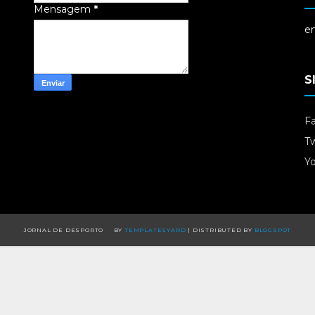
Mensagem
*
em
S
F
Tw
Y
JORNAL DE DESPORTO
BY
TEMPLATESYARD
| DISTRIBUTED BY
BLOGSPOT