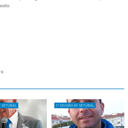
gosto.
ro
AF SETÚBAL
1.ª DIVISÃO AF SETÚBAL