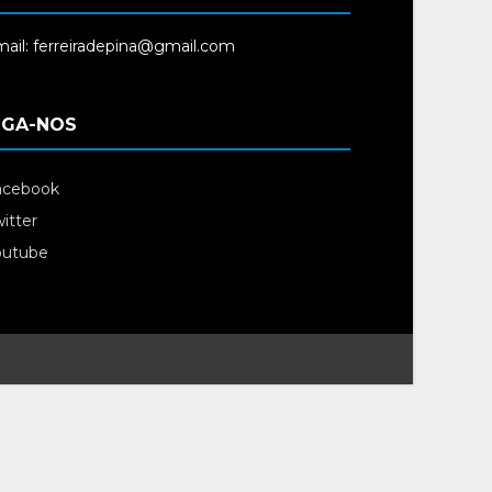
ail: ferreiradepina@gmail.com
IGA-NOS
acebook
itter
outube