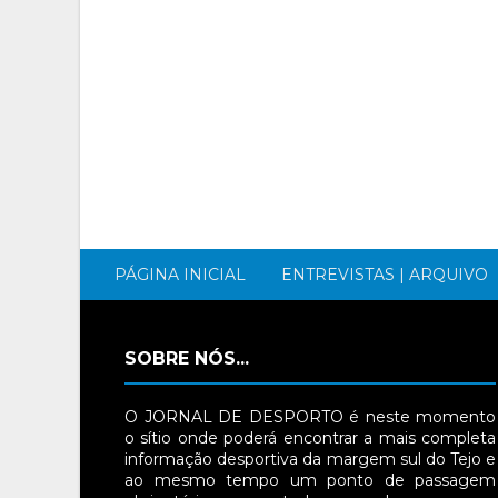
PÁGINA INICIAL
ENTREVISTAS | ARQUIVO
SOBRE NÓS...
O JORNAL DE DESPORTO é neste momento
o sítio onde poderá encontrar a mais completa
informação desportiva da margem sul do Tejo e
ao mesmo tempo um ponto de passagem