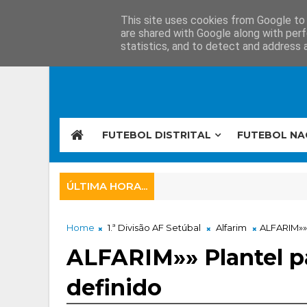
This site uses cookies from Google to d
are shared with Google along with perf
statistics, and to detect and address 
FUTEBOL DISTRITAL
FUTEBOL NA
ÚLTIMA HORA...
Home
1.ª Divisão AF Setúbal
Alfarim
ALFARIM»» 
ALFARIM»» Plantel pa
definido