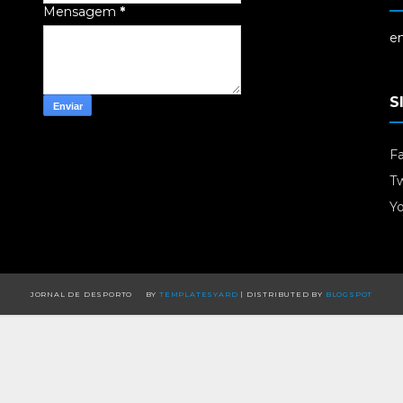
Mensagem
*
em
S
F
Tw
Y
JORNAL DE DESPORTO
BY
TEMPLATESYARD
| DISTRIBUTED BY
BLOGSPOT