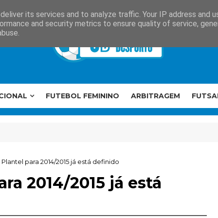
eliver its services and to analyze traffic. Your IP address and 
ormance and security metrics to ensure quality of service, gen
abuse.
CIONAL
FUTEBOL FEMININO
ARBITRAGEM
FUTSA
Plantel para 2014/2015 já está definido
ra 2014/2015 já está