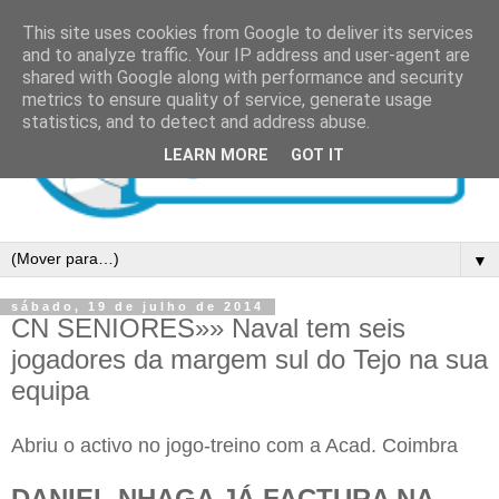
This site uses cookies from Google to deliver its services
and to analyze traffic. Your IP address and user-agent are
shared with Google along with performance and security
metrics to ensure quality of service, generate usage
statistics, and to detect and address abuse.
LEARN MORE
GOT IT
▼
sábado, 19 de julho de 2014
CN SENIORES»» Naval tem seis
jogadores da margem sul do Tejo na sua
equipa
Abriu o activo no jogo-treino com a Acad. Coimbra
DANIEL NHAGA JÁ FACTURA NA