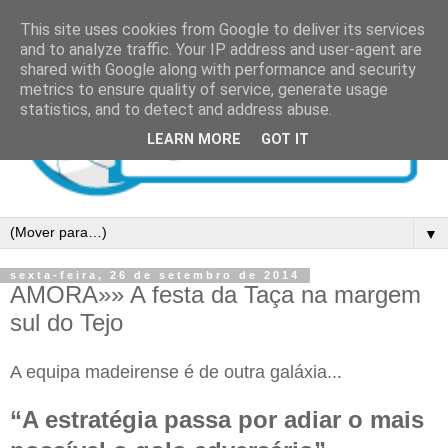
This site uses cookies from Google to deliver its services
and to analyze traffic. Your IP address and user-agent are
shared with Google along with performance and security
metrics to ensure quality of service, generate usage
statistics, and to detect and address abuse.
LEARN MORE
GOT IT
▼
sexta-feira, 26 de setembro de 2014
AMORA»» A festa da Taça na margem
sul do Tejo
A equipa madeirense é de outra galáxia...
“A estratégia passa por adiar o mais