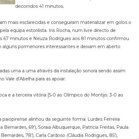
decorridos 41 minutos.
am mais esclarecidas e conseguiram materializar em golos o
la equipa estorilista. Iris Rocha, num livre directo de
os 67 minutos e Neuza Rodrigues aos 81 minutos confirmou
ram alguns pormenores interessantes e deixam em aberto
madas uma a uma através da instalação sonora sendo assim
Vale d’Abelha para as apoiar.
ca e a terceira vitória [5-0 ao Olímpico do Montijo; 3-0 ao
 paiopirense alinhou da seguinte forma: Lurdes Ferreira
na Bernardes, 69’), Soraia Albuquerque, Patrícia Freitas, Paula
 Bernardes, 78’), Carla Cardoso (Cláudia Rodrigues, 85’),