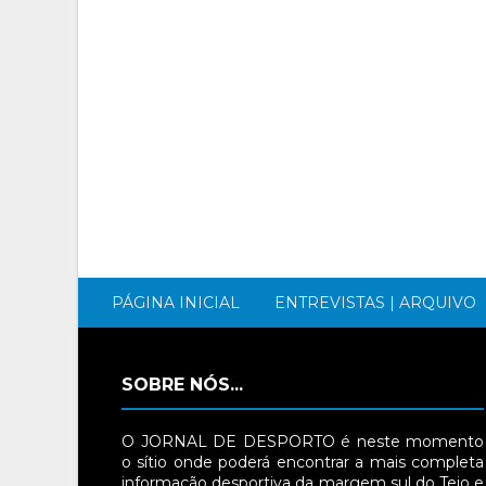
PÁGINA INICIAL
ENTREVISTAS | ARQUIVO
SOBRE NÓS...
O JORNAL DE DESPORTO é neste momento
o sítio onde poderá encontrar a mais completa
informação desportiva da margem sul do Tejo e