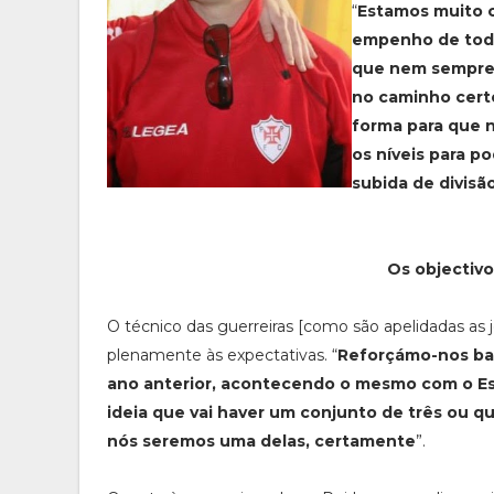
“
Estamos muito c
empenho de todo
que nem sempre 
no caminho certo
forma para que 
os níveis para p
subida de divisã
Os objectiv
O técnico das guerreiras [como são apelidadas as 
plenamente às expectativas. “
Reforçámo-nos bas
ano anterior, acontecendo o mesmo com o Es
ideia que vai haver um conjunto de três ou qu
nós seremos uma delas, certamente
”.