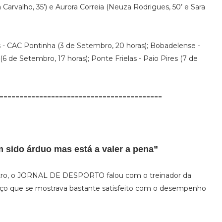
a Carvalho, 35’) e Aurora Correia (Neuza Rodrigues, 50’ e Sara
 - CAC Pontinha (3 de Setembro, 20 horas); Bobadelense -
(6 de Setembro, 17 horas); Ponte Frielas - Paio Pires (7 de
=========================================
m sido árduo mas está a valer a pena”
ntro, o JORNAL DE DESPORTO falou com o treinador da
ço que se mostrava bastante satisfeito com o desempenho