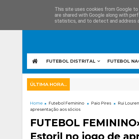
This site uses cookies from Google to d
are shared with Google along with perf
statistics, and to detect and address 
FUTEBOL DISTRITAL
FUTEBOL NA
ÚLTIMA HORA...
Home
Futebol Feminino
Paio Pires
Rui Loure
apresentação aos sócios
FUTEBOL FEMININO»»
Estoril no jogo de a