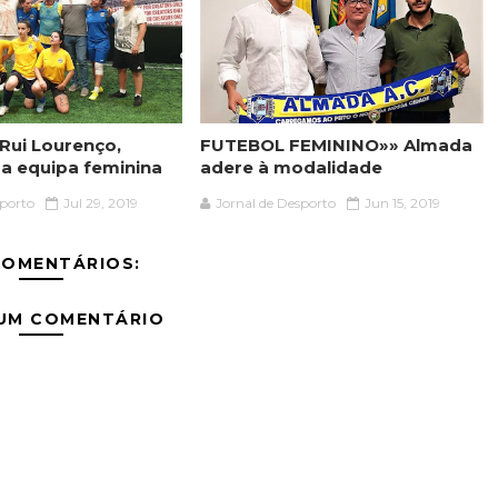
Rui Lourenço,
FUTEBOL FEMININO»» Almada
da equipa feminina
adere à modalidade
sporto
Jul 29, 2019
Jornal de Desporto
Jun 15, 2019
COMENTÁRIOS:
 UM COMENTÁRIO