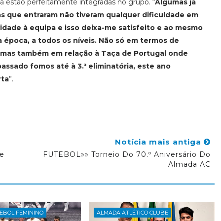
á estão perfeitamente integradas no grupo. “
Algumas já
las que entraram não tiveram qualquer dificuldade em
idade à equipa e isso deixa-me satisfeito e ao mesmo
época, a todos os níveis. Não só em termos de
 mas também em relação à Taça de Portugal onde
assado fomos até à 3.ª eliminatória, este ano
rta
”.
Notícia mais antiga
e
FUTEBOL»» Torneio Do 70.º Aniversário Do
Almada AC
EBOL FEMININO
ALMADA ATLÉTICO CLUBE