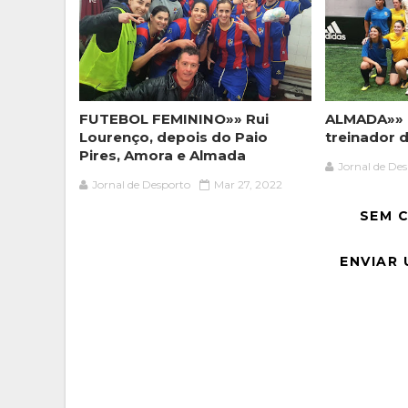
FUTEBOL FEMININO»» Rui
ALMADA»» 
Lourenço, depois do Paio
treinador 
Pires, Amora e Almada
Jornal de De
Jornal de Desporto
Mar 27, 2022
SEM 
ENVIAR