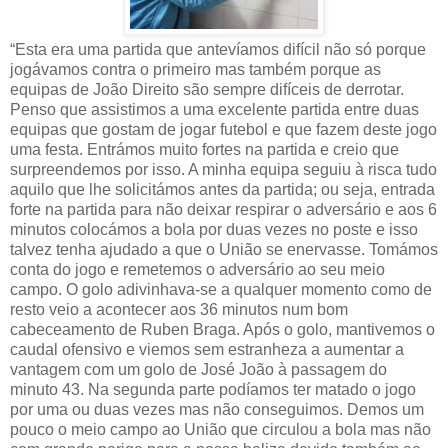
“Esta era uma partida que antevíamos difícil não só porque
jogávamos contra o primeiro mas também porque as
equipas de João Direito são sempre difíceis de derrotar.
Penso que assistimos a uma excelente partida entre duas
equipas que gostam de jogar futebol e que fazem deste jogo
uma festa. Entrámos muito fortes na partida e creio que
surpreendemos por isso. A minha equipa seguiu à risca tudo
aquilo que lhe solicitámos antes da partida; ou seja, entrada
forte na partida para não deixar respirar o adversário e aos 6
minutos colocámos a bola por duas vezes no poste e isso
talvez tenha ajudado a que o União se enervasse. Tomámos
conta do jogo e remetemos o adversário ao seu meio
campo. O golo adivinhava-se a qualquer momento como de
resto veio a acontecer aos 36 minutos num bom
cabeceamento de Ruben Braga. Após o golo, mantivemos o
caudal ofensivo e viemos sem estranheza a aumentar a
vantagem com um golo de José João à passagem do
minuto 43. Na segunda parte podíamos ter matado o jogo
por uma ou duas vezes mas não conseguimos. Demos um
pouco o meio campo ao União que circulou a bola mas não