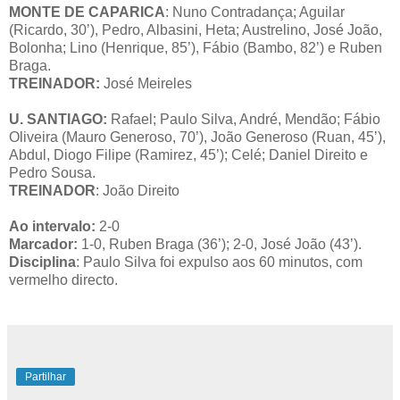
MONTE DE CAPARICA
: Nuno Contradança; Aguilar
(Ricardo, 30’), Pedro, Albasini, Heta; Austrelino, José João,
Bolonha; Lino (Henrique, 85’), Fábio (Bambo, 82’) e Ruben
Braga.
TREINADOR:
José Meireles
U. SANTIAGO:
Rafael; Paulo Silva, André, Mendão; Fábio
Oliveira (Mauro Generoso, 70’), João Generoso (Ruan, 45’),
Abdul, Diogo Filipe (Ramirez, 45’); Celé; Daniel Direito e
Pedro Sousa.
TREINADOR
: João Direito
Ao intervalo:
2-0
Marcador:
1-0, Ruben Braga (36’); 2-0, José João (43’).
Disciplina
: Paulo Silva foi expulso aos 60 minutos, com
vermelho directo.
Partilhar