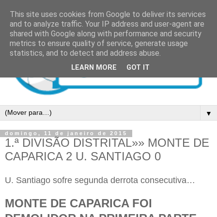
This site uses cookies from Google to deliver its services
and to analyze traffic. Your IP address and user-agent are
shared with Google along with performance and security
metrics to ensure quality of service, generate usage
statistics, and to detect and address abuse.
LEARN MORE
GOT IT
▼
domingo, 11 de janeiro de 2015
1.ª DIVISÃO DISTRITAL»» MONTE DE
CAPARICA 2 U. SANTIAGO 0
U. Santiago sofre segunda derrota consecutiva…
MONTE DE CAPARICA FOI