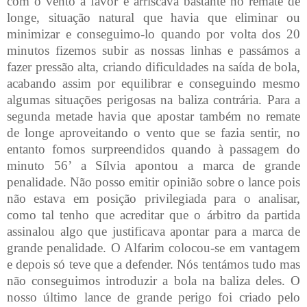
com o vento a favor e arriscava bastante no remate de
longe, situação natural que havia que eliminar ou
minimizar e conseguimo-lo quando por volta dos 20
minutos fizemos subir as nossas linhas e passámos a
fazer pressão alta, criando dificuldades na saída de bola,
acabando assim por equilibrar e conseguindo mesmo
algumas situações perigosas na baliza contrária. Para a
segunda metade havia que apostar também no remate
de longe aproveitando o vento que se fazia sentir, no
entanto fomos surpreendidos quando à passagem do
minuto 56’ a Sílvia apontou a marca de grande
penalidade. Não posso emitir opinião sobre o lance pois
não estava em posição privilegiada para o analisar,
como tal tenho que acreditar que o árbitro da partida
assinalou algo que justificava apontar para a marca de
grande penalidade. O Alfarim colocou-se em vantagem
e depois só teve que a defender. Nós tentámos tudo mas
não conseguimos introduzir a bola na baliza deles. O
nosso último lance de grande perigo foi criado pelo