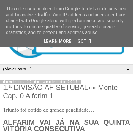
This site uses cookies from Google to deliver its services
and to analyze traffic. Your IP address and user-agent are
shared with Google along with performance and security
metrics to ensure quality of service, generate usage
statistics, and to detect and address abuse.
LEARN MORE
GOT IT
▼
domingo, 10 de janeiro de 2016
1.ª DIVISÃO AF SETÚBAL»» Monte
Cap. 0 Alfarim 1
Triunfo foi obtido de grande penalidade…
ALFARIM VAI JÁ NA SUA QUINTA
VITÓRIA CONSECUTIVA