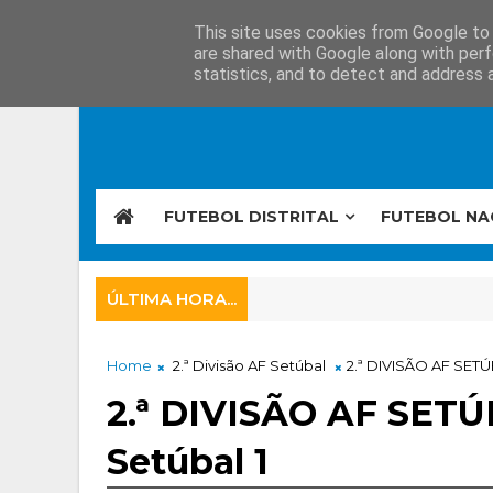
This site uses cookies from Google to d
are shared with Google along with perf
statistics, and to detect and address 
FUTEBOL DISTRITAL
FUTEBOL NA
ÚLTIMA HORA...
Home
2.ª Divisão AF Setúbal
2.ª DIVISÃO AF SETÚB
2.ª DIVISÃO AF SETÚ
Setúbal 1