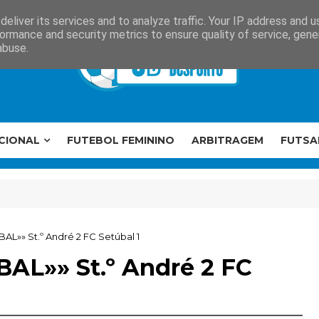
eliver its services and to analyze traffic. Your IP address and 
ormance and security metrics to ensure quality of service, gen
abuse.
CIONAL
FUTEBOL FEMININO
ARBITRAGEM
FUTSA
AL»» St.º André 2 FC Setúbal 1
BAL»» St.º André 2 FC