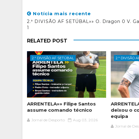
Notícia mais recente
2.ª DIVISÃO AF SETÚBAL»» O. Dragon 0 V. G
1
RELATED POST
2.ª DIVISÃO AF SETÚBAL
2.ª DIVISÃO 
ARRENTELA»» Filipe Santos
ARRENTELA
assume comando técnico
deixou o c
equipa
Jornal de Desporto
Aug 03, 2026
Jornal de De