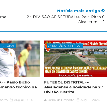
Notícia mais antiga
ama
2.ª DIVISÃO AF SETÚBAL»» Paio Pires 0
Alcacerense 1
AF SETÚBAL
2.ª DIVISÃO AF SETÚBAL
»» Paulo Bicho
FUTEBOL DISTRITAL»»
omando técnico da
Alvaladense é novidade na 2.ª
Divisão Distrital
sporto
Aug 01, 2026
Jornal de Desporto
Aug 01, 2026