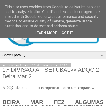
This site uses cookies from Google to deliver its services
and to analyze traffic. Your IP address and user-agent are
shared with Google along with performance and security
metrics to ensure quality of service, generate usage
statistics, and to detect and address abuse.
LEARN MORE
GOT IT
▼
segunda-feira, 30 de maio de 2016
1.ª DIVISÃO AF SETÚBAL»» ADQC 2
Beira Mar 2
ADQC despede-se do campeonato com um empate…
BEIRA MAR FEZ ALGUMAS