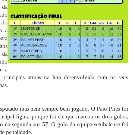
s da
ado
ado
a a
ara
tos
 da
tudo
e a
s principais armas na luta desenvolvida com os seus
mas.
isputado mas nem sempre bem jogado. O Paio Pires foi
incipal figura porque foi ele que marcou os dois golos,
ro na segunda aos 57. O golo da equipa setubalense foi
nde penalidade.