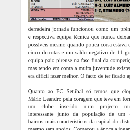
derradeira jornada funcionou como um prémi
e
respectiva
equipa técnica que nunca deixar
possíveis mesmo quando pouca coisa estava e
cinco derrotas e um saldo negativo de 11 g
equipa paio pirense na fase final da compet
mas tendo em conta a muita juventude exist
era difícil fazer melhor. O facto de ter ficado 
Quanto ao FC Setúbal só temos que elog
Mário Leandro pela coragem que teve em for
um clube inserido num projecto mu
interessante junto da população de um 
bairros mais característicos da capital do distr
mesmo sem apoios. Começou a época a jogar