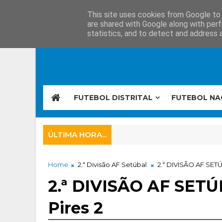
This site uses cookies from Google to d
are shared with Google along with perf
statistics, and to detect and address 
FUTEBOL DISTRITAL
FUTEBOL NA
ÚLTIMA HORA...
Home
2.ª Divisão AF Setúbal
2.ª DIVISÃO AF SETÚB
2.ª DIVISÃO AF SETÚ
Pires 2