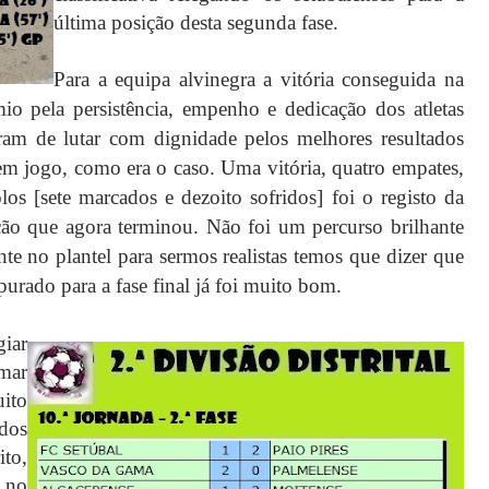
última posição desta segunda fase.
Para a equipa alvinegra a vitória conseguida na
o pela persistência, empenho e dedicação dos atletas
am de lutar com dignidade pelos melhores resultados
m jogo, como era o caso. Uma vitória, quatro empates,
olos [sete marcados e dezoito
sofridos
] foi o registo da
ição que agora terminou. Não foi um percurso brilhante
ente no
plantel
para sermos realistas temos que dizer que
apurado para a fase final já foi muito bom.
iar
mar
ito
dos
ito,
 no