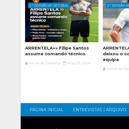
2.ª DIVISÃO AF SETÚBAL
2.ª DIVISÃO 
ARRENTELA»» Filipe Santos
ARRENTELA
assume comando técnico
deixou o c
equipa
Jornal de Desporto
Aug 03, 2026
Jornal de De
PÁGINA INICIAL
ENTREVISTAS | ARQUIVO