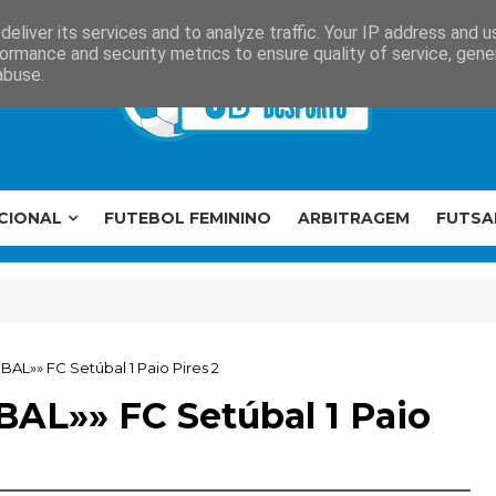
eliver its services and to analyze traffic. Your IP address and 
ormance and security metrics to ensure quality of service, gen
abuse.
CIONAL
FUTEBOL FEMININO
ARBITRAGEM
FUTSA
AL»» FC Setúbal 1 Paio Pires 2
BAL»» FC Setúbal 1 Paio