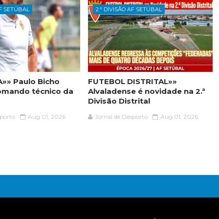
AF SETÚBAL
2.ª DIVISÃO AF SETÚBAL
»» Paulo Bicho
FUTEBOL DISTRITAL»»
omando técnico da
Alvaladense é novidade na 2.ª
Divisão Distrital
sporto
Aug 01, 2026
Jornal de Desporto
Aug 01, 2026