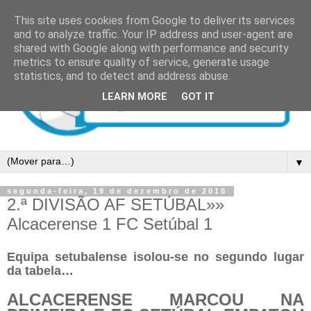
This site uses cookies from Google to deliver its services
and to analyze traffic. Your IP address and user-agent are
shared with Google along with performance and security
metrics to ensure quality of service, generate usage
statistics, and to detect and address abuse.
LEARN MORE
GOT IT
▼
segunda-feira, 19 de dezembro de 2016
2.ª DIVISÃO AF SETÚBAL»»
Alcacerense 1 FC Setúbal 1
Equipa setubalense isolou-se no segundo lugar
da tabela…
ALCACERENSE MARCOU NA