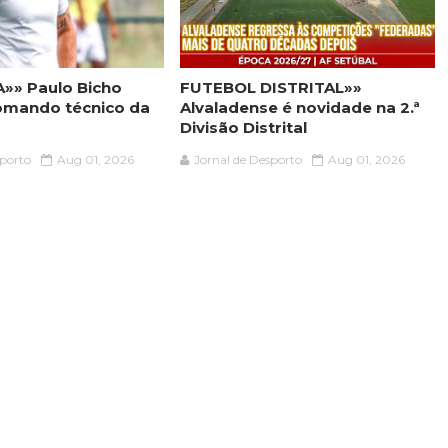
»» Paulo Bicho
FUTEBOL DISTRITAL»»
omando técnico da
Alvaladense é novidade na 2.ª
Divisão Distrital
sporto
Aug 01, 2026
Jornal de Desporto
Aug 01, 2026