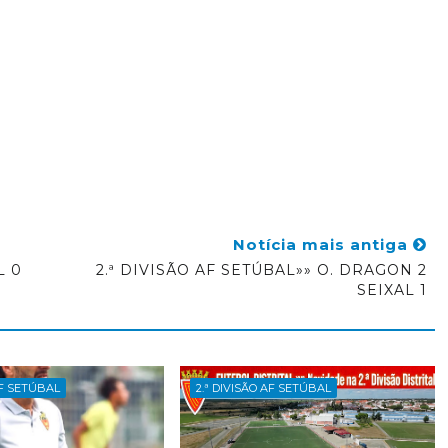
Notícia mais antiga
L 0
2.ª DIVISÃO AF SETÚBAL»» O. DRAGON 2
SEIXAL 1
AF SETÚBAL
2.ª DIVISÃO AF SETÚBAL