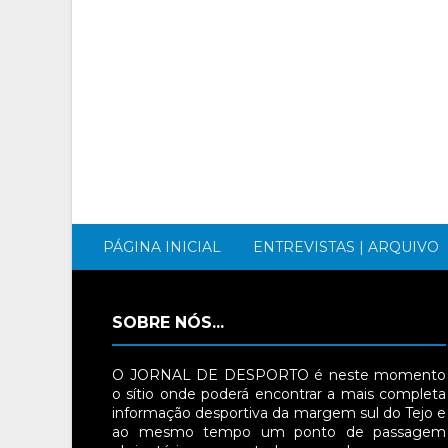
PÁGINA INICIAL
ENTREVISTAS | ARQUIVO
SOBRE NÓS...
O JORNAL DE DESPORTO é neste momento
o sítio onde poderá encontrar a mais completa
informação desportiva da margem sul do Tejo e
ao mesmo tempo um ponto de passagem