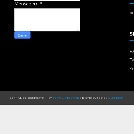
Mensagem
*
em
S
F
Tw
Y
JORNAL DE DESPORTO
BY
TEMPLATESYARD
| DISTRIBUTED BY
BLOGSPOT