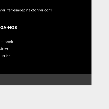
ail: ferreiradepina@gmail.com
IGA-NOS
acebook
itter
outube