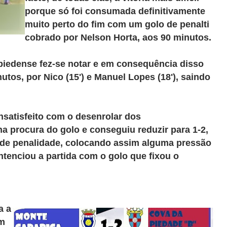
porque só foi consumada definitivamente
muito perto do fim com um golo de penalti
cobrado por Nelson Horta, aos 90 minutos.
 piedense fez-se notar e em consequência disso
tos, por Nico (15') e Manuel Lopes (18'), saindo
nsatisfeito com o desenrolar dos
 procura do golo e conseguiu reduzir para 1-2,
nde penalidade, colocando assim alguma pressão
tenciou a partida com o golo que fixou o
a a
om