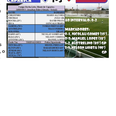
e
m
s
, o
e