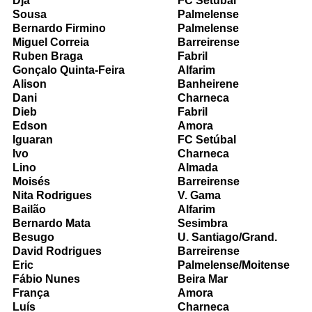
Djá
FC Setúbal
Sousa
Palmelense
Bernardo Firmino
Palmelense
Miguel Correia
Barreirense
Ruben Braga
Fabril
Gonçalo Quinta-Feira
Alfarim
Alison
Banheirene
Dani
Charneca
Dieb
Fabril
Edson
Amora
Iguaran
FC Setúbal
Ivo
Charneca
Lino
Almada
Moisés
Barreirense
Nita Rodrigues
V. Gama
Bailão
Alfarim
Bernardo Mata
Sesimbra
Besugo
U. Santiago/Grand.
David Rodrigues
Barreirense
Eric
Palmelense/Moitense
Fábio Nunes
Beira Mar
França
Amora
Luís
Charneca