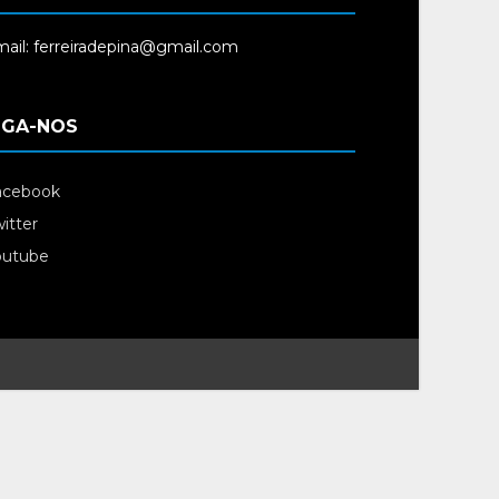
ail: ferreiradepina@gmail.com
IGA-NOS
acebook
itter
outube