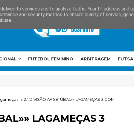
eliver its services and to analyze traffic. Your IP address and 
ormance and security metrics to ensure quality of service, gen
abuse.
CIONAL
FUTEBOL FEMININO
ARBITRAGEM
FUTSA
agameças
2.ª DIVISÃO AF SETÚBAL»» LAGAMEÇAS 3 COM.
ÚBAL»» LAGAMEÇAS 3