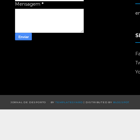
Mensagem
*
em
S
F
Tw
Y
JORNAL DE DESPORTO
BY
TEMPLATESYARD
| DISTRIBUTED BY
BLOGSPOT