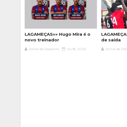
LAGAMEÇAS»» Hugo Mira é o
LAGAMEÇAS
novo treinador
de saída
Jornal de Desporto
Jul 18, 2026
Jornal de De