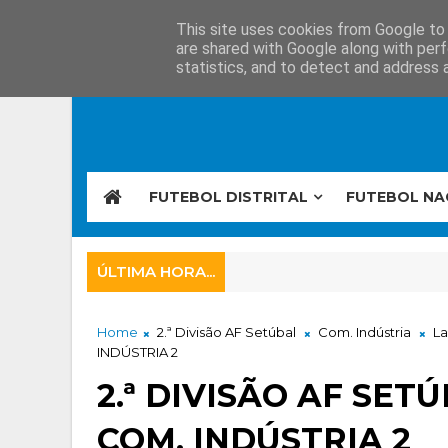
This site uses cookies from Google to d
are shared with Google along with perf
statistics, and to detect and address 
FUTEBOL DISTRITAL
FUTEBOL NA
ÚLTIMA HORA...
Home
2.ª Divisão AF Setúbal
Com. Indústria
L
INDÚSTRIA 2
2.ª DIVISÃO AF SET
COM. INDÚSTRIA 2