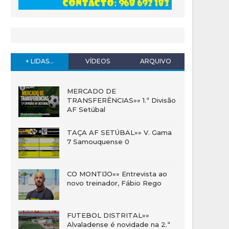
+ LIDAS...
VÍDEOS
ARQUIVO
MERCADO DE
TRANSFERÊNCIAS»» 1.ª Divisão
AF Setúbal
TAÇA AF SETÚBAL»» V. Gama
7 Samouquense 0
CO MONTIJO»» Entrevista ao
novo treinador, Fábio Rego
FUTEBOL DISTRITAL»»
Alvaladense é novidade na 2.ª