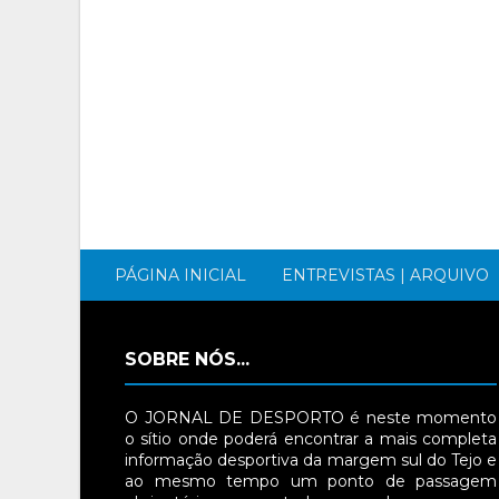
PÁGINA INICIAL
ENTREVISTAS | ARQUIVO
SOBRE NÓS...
O JORNAL DE DESPORTO é neste momento
o sítio onde poderá encontrar a mais completa
informação desportiva da margem sul do Tejo e
ao mesmo tempo um ponto de passagem