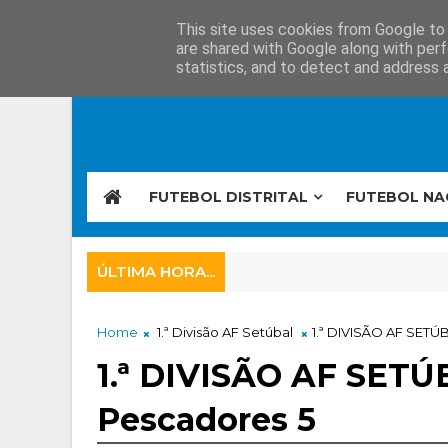
This site uses cookies from Google to d
are shared with Google along with perf
statistics, and to detect and address 
FUTEBOL DISTRITAL
FUTEBOL NA
ÚLTIMA HORA...
Home
1.ª Divisão AF Setúbal
1.ª DIVISÃO AF SETÚ
1.ª DIVISÃO AF SETÚ
Pescadores 5