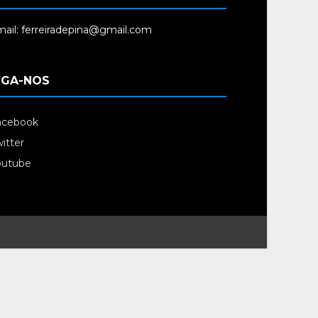
ail: ferreiradepina@gmail.com
IGA-NOS
acebook
itter
outube