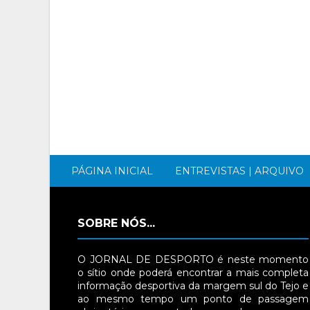
PÁGINA INICIAL
ENTREVISTAS | ARQUIVO
SOBRE NÓS...
O JORNAL DE DESPORTO é neste momento
o sítio onde poderá encontrar a mais completa
informação desportiva da margem sul do Tejo e
ao mesmo tempo um ponto de passagem