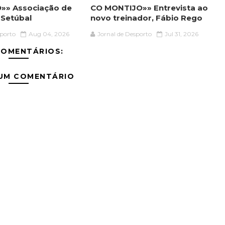
ÃO»» Associação de
CO MONTIJO»» Entrevista ao
 Setúbal
novo treinador, Fábio Rego
sporto
Aug 04, 2026
Jornal de Desporto
Jul 31, 2026
COMENTÁRIOS:
 UM COMENTÁRIO