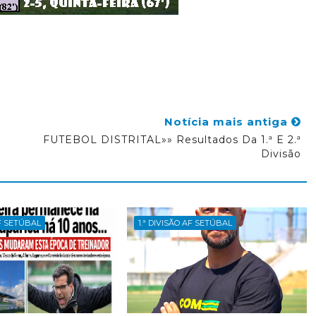
Notícia mais antiga
FUTEBOL DISTRITAL»» Resultados Da 1.ª E 2.ª
Divisão
AF SETÚBAL
1.ª DIVISÃO AF SETÚBAL