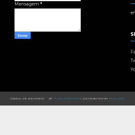
Mensagem
*
em
S
F
Tw
Y
JORNAL DE DESPORTO
BY
TEMPLATESYARD
| DISTRIBUTED BY
BLOGSPOT