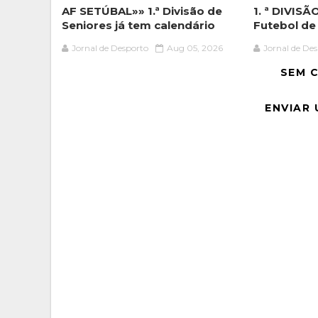
AF SETÚBAL»» 1.ª Divisão de
1. ª DIVIS
Seniores já tem calendário
Futebol de
Jornal de Desporto
Aug 05, 2026
Jornal de De
SEM 
ENVIAR