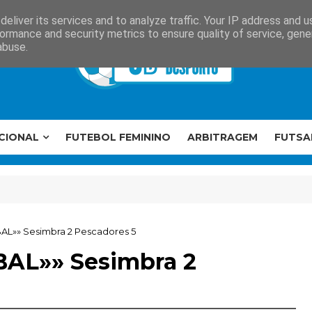
eliver its services and to analyze traffic. Your IP address and 
ormance and security metrics to ensure quality of service, gen
abuse.
CIONAL
FUTEBOL FEMININO
ARBITRAGEM
FUTSA
BAL»» Sesimbra 2 Pescadores 5
BAL»» Sesimbra 2