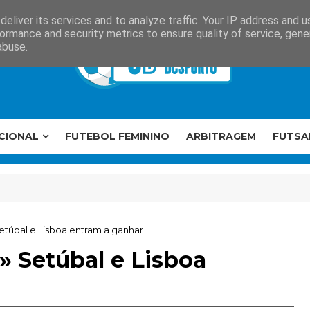
eliver its services and to analyze traffic. Your IP address and 
ormance and security metrics to ensure quality of service, gen
abuse.
CIONAL
FUTEBOL FEMININO
ARBITRAGEM
FUTSA
úbal e Lisboa entram a ganhar
 Setúbal e Lisboa