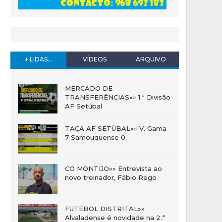
+ LIDAS...
VÍDEOS
ARQUIVO
MERCADO DE
TRANSFERÊNCIAS»» 1.ª Divisão
AF Setúbal
TAÇA AF SETÚBAL»» V. Gama
7 Samouquense 0
CO MONTIJO»» Entrevista ao
novo treinador, Fábio Rego
FUTEBOL DISTRITAL»»
Alvaladense é novidade na 2.ª