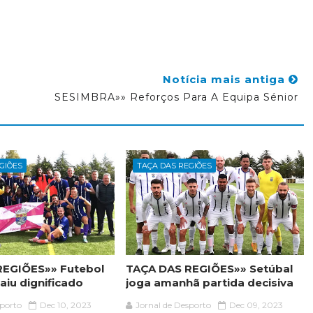
Notícia mais antiga
SESIMBRA»» Reforços Para A Equipa Sénior
GIÕES
TAÇA DAS REGIÕES
REGIÕES»» Futebol
TAÇA DAS REGIÕES»» Setúbal
aiu dignificado
joga amanhã partida decisiva
sporto
Dec 10, 2023
Jornal de Desporto
Dec 09, 2023