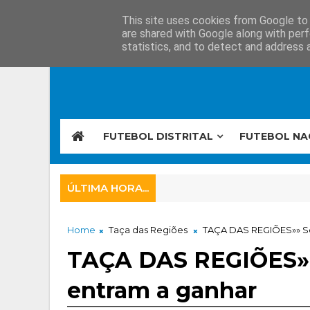
This site uses cookies from Google to d
are shared with Google along with perf
statistics, and to detect and address 
FUTEBOL DISTRITAL
FUTEBOL NA
ÚLTIMA HORA...
Home
Taça das Regiões
TAÇA DAS REGIÕES»» Set
TAÇA DAS REGIÕES»»
entram a ganhar