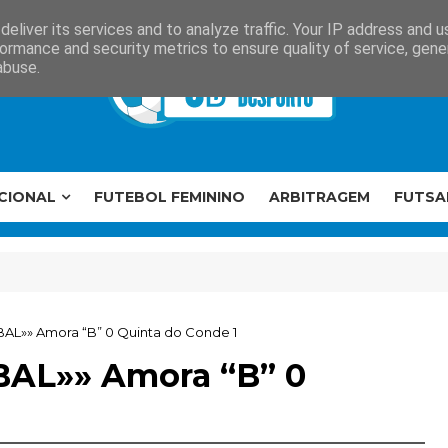
eliver its services and to analyze traffic. Your IP address and 
ormance and security metrics to ensure quality of service, gen
abuse.
CIONAL
FUTEBOL FEMININO
ARBITRAGEM
FUTSA
BAL»» Amora “B” 0 Quinta do Conde 1
BAL»» Amora “B” 0