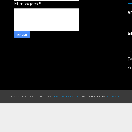
Mensagem
*
em
S
F
Tw
Y
JORNAL DE DESPORTO
BY
TEMPLATESYARD
| DISTRIBUTED BY
BLOGSPOT