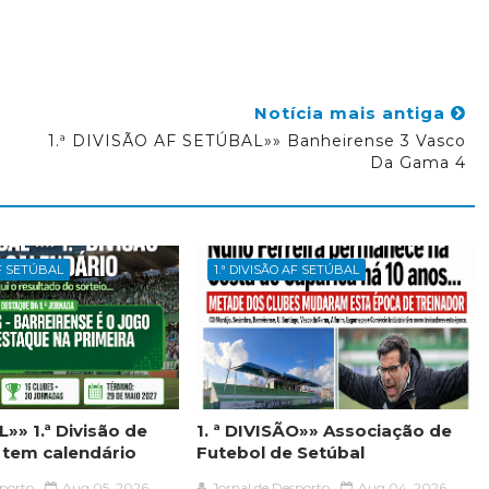
Notícia mais antiga
1.ª DIVISÃO AF SETÚBAL»» Banheirense 3 Vasco
Da Gama 4
AF SETÚBAL
1.ª DIVISÃO AF SETÚBAL
»» 1.ª Divisão de
1. ª DIVISÃO»» Associação de
á tem calendário
Futebol de Setúbal
sporto
Aug 05, 2026
Jornal de Desporto
Aug 04, 2026