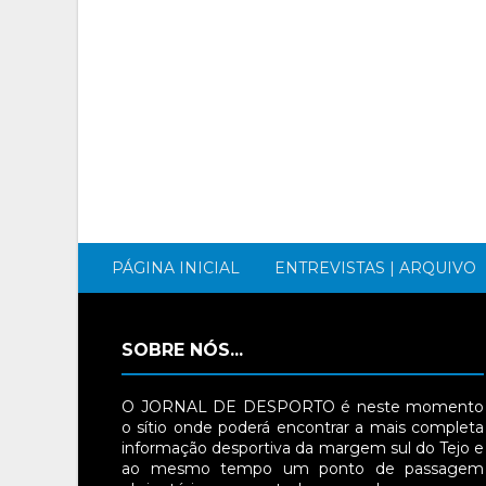
PÁGINA INICIAL
ENTREVISTAS | ARQUIVO
SOBRE NÓS...
O JORNAL DE DESPORTO é neste momento
o sítio onde poderá encontrar a mais completa
informação desportiva da margem sul do Tejo e
ao mesmo tempo um ponto de passagem