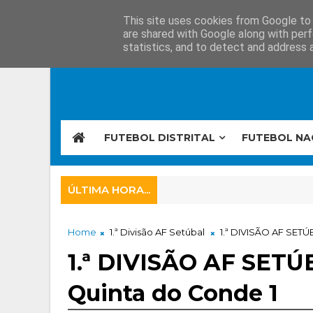
This site uses cookies from Google to d
are shared with Google along with perf
statistics, and to detect and address 
FUTEBOL DISTRITAL
FUTEBOL NA
ÚLTIMA HORA...
Home
1.ª Divisão AF Setúbal
1.ª DIVISÃO AF SETÚ
1.ª DIVISÃO AF SETÚ
Quinta do Conde 1