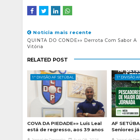
Notícia mais recente
QUINTA DO CONDE»» Derrota Com Sabor A
Vitória
RELATED POST
1.ª DIVISÃO AF SETÚBAL
1.ª DIVISÃO 
COVA DA PIEDADE»» Luís Leal
AF SETÚBAL
está de regresso, aos 39 anos
Seniores j
Jornal de Desporto
Aug 08, 2026
Jornal de De