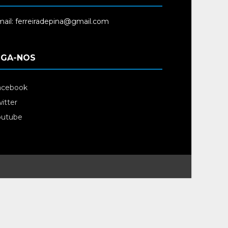
ail: ferreiradepina@gmail.com
IGA-NOS
acebook
itter
outube