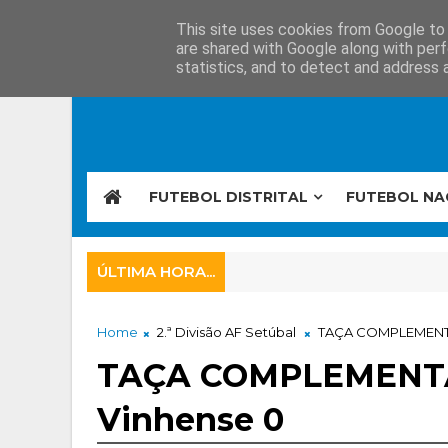
This site uses cookies from Google to d
are shared with Google along with perf
statistics, and to detect and address 
FUTEBOL DISTRITAL
FUTEBOL NA
ÚLTIMA HORA...
Home
2.ª Divisão AF Setúbal
TAÇA COMPLEMENTAR»
TAÇA COMPLEMENTAR»
Vinhense 0