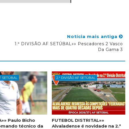
Notícia mais antiga
1.ª DIVISÃO AF SETÚBAL»» Pescadores 2 Vasco
Da Gama 3
AF SETÚBAL
2.ª DIVISÃO AF SETÚBAL
»» Paulo Bicho
FUTEBOL DISTRITAL»»
omando técnico da
Alvaladense é novidade na 2.ª