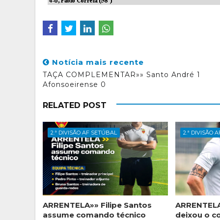
Notícia mais recente
TAÇA COMPLEMENTAR»» Santo André 1
Afonsoeirense 0
RELATED POST
2.ª DIVISÃO AF SETÚBAL
2.ª DIVISÃO 
ARRENTELA»» Filipe Santos
ARRENTELA
assume comando técnico
deixou o c