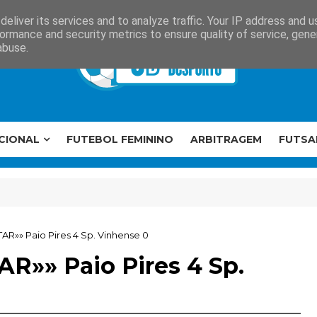
eliver its services and to analyze traffic. Your IP address and 
ormance and security metrics to ensure quality of service, gen
abuse.
CIONAL
FUTEBOL FEMININO
ARBITRAGEM
FUTSA
» Paio Pires 4 Sp. Vinhense 0
» Paio Pires 4 Sp.