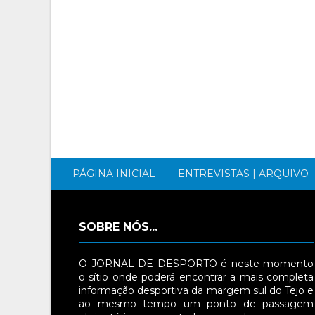
PÁGINA INICIAL
ENTREVISTAS | ARQUIVO
SOBRE NÓS...
O JORNAL DE DESPORTO é neste momento
o sítio onde poderá encontrar a mais completa
informação desportiva da margem sul do Tejo e
ao mesmo tempo um ponto de passagem