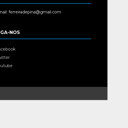
ail: ferreiradepina@gmail.com
IGA-NOS
acebook
itter
outube