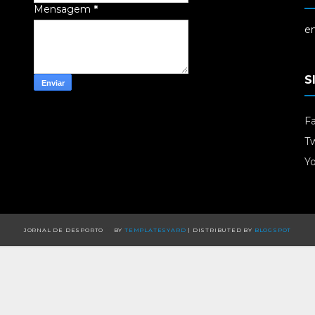
Mensagem
*
em
S
F
Tw
Y
JORNAL DE DESPORTO
BY
TEMPLATESYARD
| DISTRIBUTED BY
BLOGSPOT