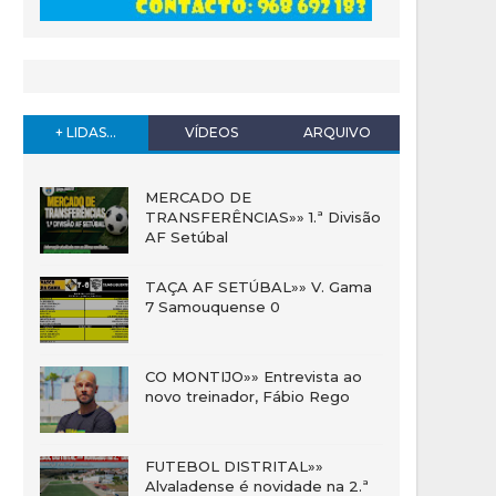
+ LIDAS...
VÍDEOS
ARQUIVO
MERCADO DE
TRANSFERÊNCIAS»» 1.ª Divisão
AF Setúbal
TAÇA AF SETÚBAL»» V. Gama
7 Samouquense 0
CO MONTIJO»» Entrevista ao
novo treinador, Fábio Rego
FUTEBOL DISTRITAL»»
Alvaladense é novidade na 2.ª