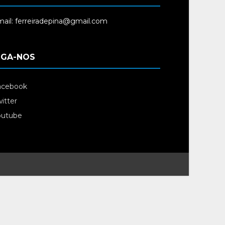
ail: ferreiradepina@gmail.com
IGA-NOS
acebook
itter
outube