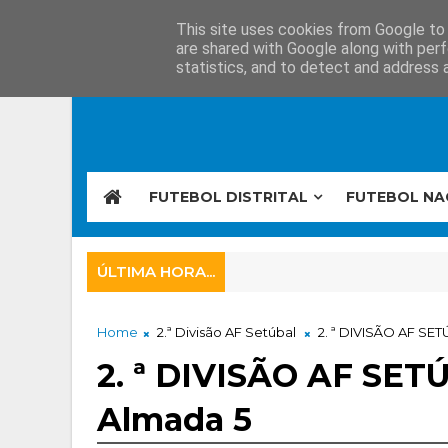
This site uses cookies from Google to d
are shared with Google along with perf
statistics, and to detect and address 
FUTEBOL DISTRITAL
FUTEBOL NA
ÚLTIMA HORA...
Home
2.ª Divisão AF Setúbal
2. ª DIVISÃO AF SET
2. ª DIVISÃO AF SET
Almada 5