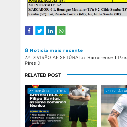
Notícia mais recente
2.ª DIVISÃO AF SETÚBAL»» Barreirense 1 Pai
Pires 0
RELATED POST
2.ª DIVISÃO AF SETÚBAL
2.ª DIVISÃO 