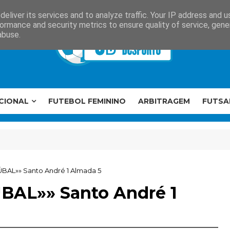
eliver its services and to analyze traffic. Your IP address and 
ormance and security metrics to ensure quality of service, gen
abuse.
CIONAL
FUTEBOL FEMININO
ARBITRAGEM
FUTSA
ÚBAL»» Santo André 1 Almada 5
ÚBAL»» Santo André 1