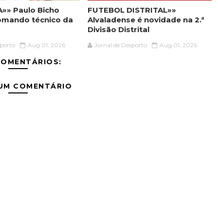
»» Paulo Bicho
FUTEBOL DISTRITAL»»
omando técnico da
Alvaladense é novidade na 2.ª
Divisão Distrital
sporto
Aug 01, 2026
Jornal de Desporto
Aug 01, 2026
COMENTÁRIOS:
 UM COMENTÁRIO