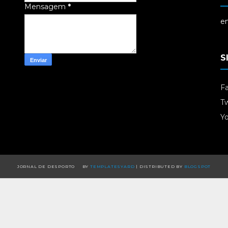
Mensagem
*
em
S
F
Tw
Y
JORNAL DE DESPORTO
BY
TEMPLATESYARD
| DISTRIBUTED BY
BLOGSPOT