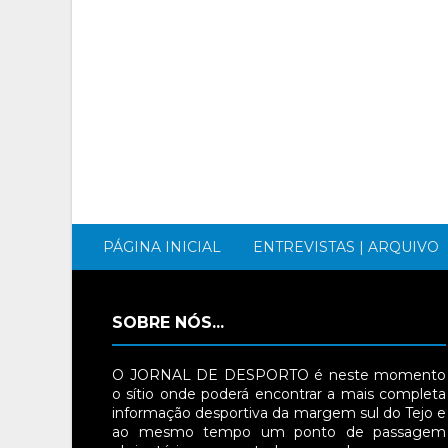
PÁGINA INICIAL
ENTREVISTAS | ARQUIVO
SOBRE NÓS...
O JORNAL DE DESPORTO é neste momento
o sítio onde poderá encontrar a mais completa
informação desportiva da margem sul do Tejo e
ao mesmo tempo um ponto de passagem