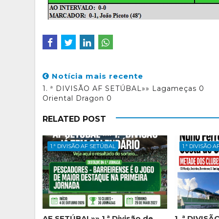
Notícia mais recente
1. ª DIVISÃO AF SETÚBAL»» Lagameças 0
Oriental Dragon 0
RELATED POST
1.ª DIVISÃO AF SETÚBAL
1.ª DIVISÃO 
AF SETÚBAL»» 1.ª Divisão de
1. ª DIVIS