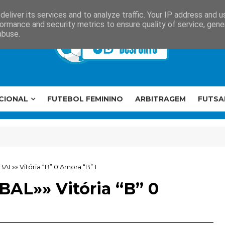
eliver its services and to analyze traffic. Your IP address and 
ormance and security metrics to ensure quality of service, gen
abuse.
CIONAL
FUTEBOL FEMININO
ARBITRAGEM
FUTSA
AL»» Vitória “B” 0 Amora “B” 1
BAL»» Vitória “B” 0