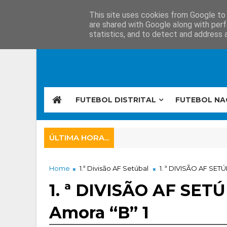
This site uses cookies from Google to d
are shared with Google along with perf
statistics, and to detect and address 
FUTEBOL DISTRITAL
FUTEBOL NA
ÚLTIMA HORA...
Home
1.ª Divisão AF Setúbal
1. ª DIVISÃO AF SETÚB
1. ª DIVISÃO AF SETÚ
Amora “B” 1