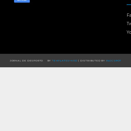
F
Tw
Y
JORNAL DE DESPORTO
BY
TEMPLATESYARD
| DISTRIBUTED BY
BLOGSPOT