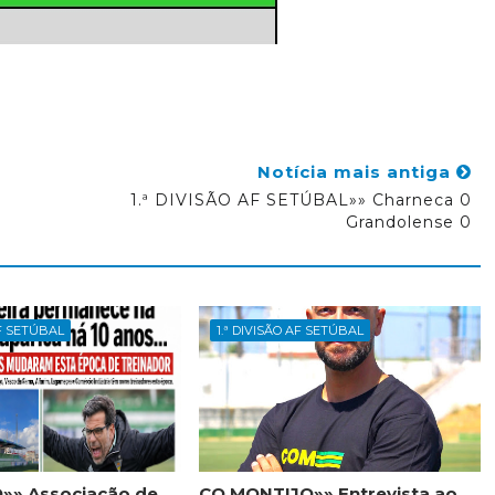
Notícia mais antiga
1.ª DIVISÃO AF SETÚBAL»» Charneca 0
Grandolense 0
AF SETÚBAL
1.ª DIVISÃO AF SETÚBAL
ÃO»» Associação de
CO MONTIJO»» Entrevista ao