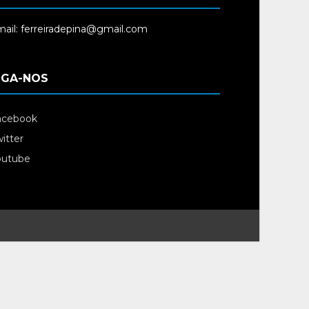
ail: ferreiradepina@gmail.com
IGA-NOS
acebook
itter
outube