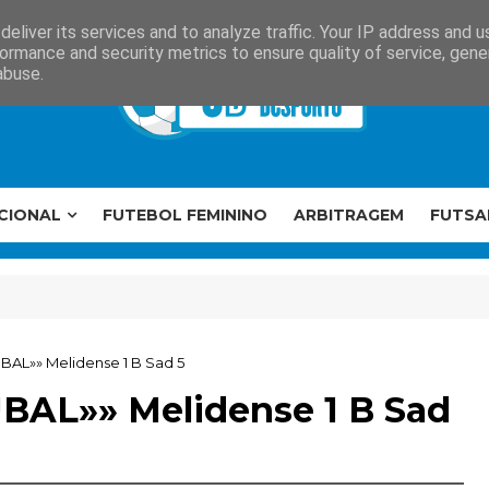
eliver its services and to analyze traffic. Your IP address and 
ormance and security metrics to ensure quality of service, gen
abuse.
CIONAL
FUTEBOL FEMININO
ARBITRAGEM
FUTSA
ÚBAL»» Melidense 1 B Sad 5
ÚBAL»» Melidense 1 B Sad