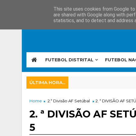
This site uses cookies from Google to d
are shared with Google along with perf
statistics, and to detect and address 
FUTEBOL DISTRITAL
FUTEBOL NA
ÚLTIMA HORA...
Home
2.ª Divisão AF Setúbal
2. ª DIVISÃO AF SET
2. ª DIVISÃO AF SET
5