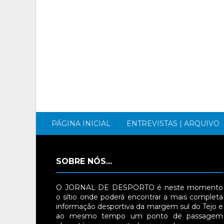
PÁGINA INICIAL
ENTREVISTAS | ARQUIVO
SOBRE NÓS...
O JORNAL DE DESPORTO é neste momento
o sítio onde poderá encontrar a mais completa
informação desportiva da margem sul do Tejo e
ao mesmo tempo um ponto de passagem