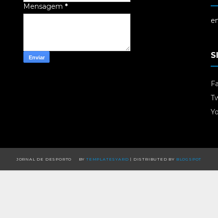
Mensagem
*
em
S
F
Tw
Y
JORNAL DE DESPORTO
BY
TEMPLATESYARD
| DISTRIBUTED BY
BLOGSPOT