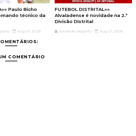
»» Paulo Bicho
FUTEBOL DISTRITAL»»
omando técnico da
Alvaladense é novidade na 2.ª
Divisão Distrital
sporto
Aug 01, 2026
Jornal de Desporto
Aug 01, 2026
COMENTÁRIOS:
 UM COMENTÁRIO