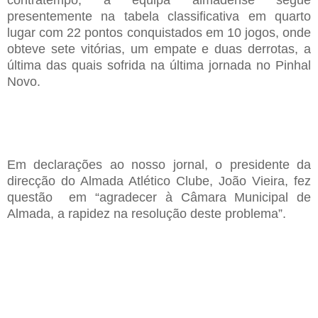
contratempo, a equipa almadense segue
presentemente na tabela classificativa em quarto
lugar com 22 pontos conquistados em 10 jogos, onde
obteve sete vitórias, um empate e duas derrotas, a
última das quais sofrida na última jornada no Pinhal
Novo.
Em declarações ao nosso jornal, o presidente da
direcção do Almada Atlético Clube, João Vieira, fez
questão em “a
gradecer
à
C
âmara
M
unicipal de
Almada
,
a rapidez
n
a resolução deste problema
”.