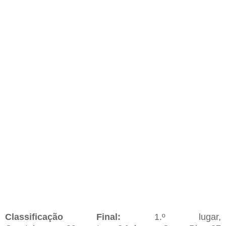
Classificação
Final
:
1.º lugar,