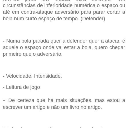
circunst
â
ncias de inferioridade
numérica
o espaço ou
até em
contra-ataque adversário para parar cortar a
bola num curto espaço de tempo.
(Defender)
- Numa
b
ola
p
arada quer a defender quer a atacar, é
aquele o espaço onde vai
estar a bola, quero chegar
primeiro que o
adversário.
- Velocidade, Intensidade,
-
Leitura de jogo
-
De certeza que há mais situações, mas estou a
escrever um artigo e não um
livro no artigo.