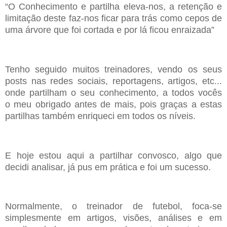
“O Conhecimento e partilha eleva-nos, a retenção e
limitação
deste faz-nos
ficar para trás como
c
epos de
uma
árvore
que foi corta
da
e por lá ficou enraizada”
Tenho seguido muitos treinadores, vendo os seus
posts nas redes sociais,
reportagens, artigos, etc...
onde partilham o seu conhecimento, a todos voc
ê
s
o
meu obrigado antes de mais, pois graças a estas
partilhas
também
enriqueci em
todos os
níveis
.
E hoje estou aqui a partilhar convosco, algo que
decidi analisar, já pus em
pr
á
tica e foi um sucesso.
Normalmente, o
t
reinador de futebol, foca-se
simplesmente em artigos, vis
õ
es,
an
á
lises e em