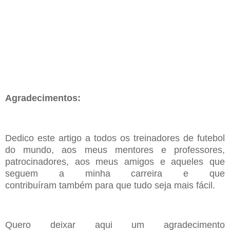
Agradecimentos:
Dedico este
a
rtigo a todos os
t
reinadores de
f
utebol
do
m
undo, aos meus
mentores e professores,
patrocinadores, aos meus amigos e aqueles que
seguem
a minha carreira e que
contribuíram
também
para que tudo seja mais
fácil
.
Quero deixar aqui um
a
gradecimento