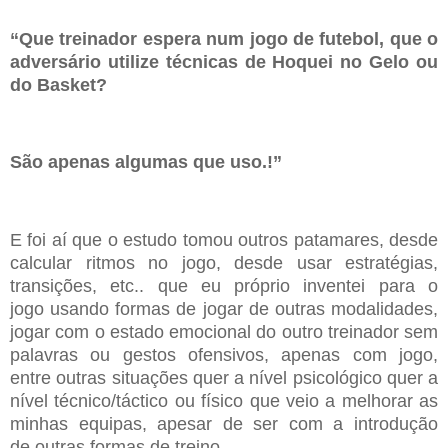
“Que treinador espera num jogo de futebol, que o
adversário utilize
técnicas de Hoquei no Gelo ou
do Basket?
São apenas algumas que uso.!”
E foi a
í
que o estudo tomou outros patamares, desde
calcu
l
ar ritmos no jogo,
desde usar
estratégias
,
transições
,
etc.. que eu
próprio
inventei para o
jogo
usando formas de jogar de outras modalidades,
jogar com o estado emocional
do outro treinador sem
palavras ou gestos ofensivos, apenas com jogo,
entre
outras situações quer a
nível
psicológico
quer a
nível
técnico
/t
á
ctico ou
físico
que veio a melhorar as
minhas equipas, apesar de ser com a introdução
de
outras formas de treino.