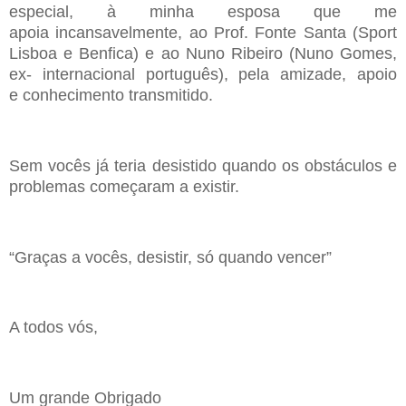
e
special,
à
minha esposa que me
apoia
incansavelmente
, ao Prof. Fonte Santa (Sport
Lisboa e Benfica) e ao Nuno
Ribeiro (Nuno Gomes,
e
x-
i
nternacional
português
), pela amizade, apoio
e
conhecimento transmitido.
Sem voc
ê
s já teria desistido quando os
obstáculos
e
problemas começaram a
existir.
“Graças a
vocês
, desistir, só quando vencer”
A todos vós,
Um grande Ob
rigado