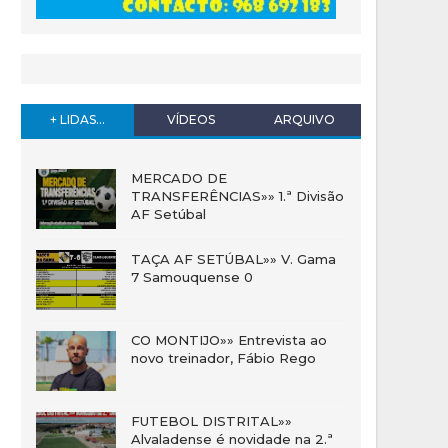
+ LIDAS...
VÍDEOS
ARQUIVO
MERCADO DE
TRANSFERÊNCIAS»» 1.ª Divisão
AF Setúbal
TAÇA AF SETÚBAL»» V. Gama
7 Samouquense 0
CO MONTIJO»» Entrevista ao
novo treinador, Fábio Rego
FUTEBOL DISTRITAL»»
Alvaladense é novidade na 2.ª