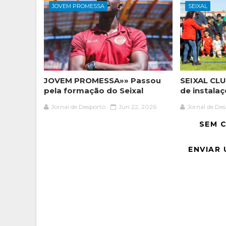
JOVEM PROMESSA
SEIXAL
JOVEM PROMESSA»» Passou
SEIXAL CLU
pela formação do Seixal
de instala
Jornal de Desporto
Jun 22, 2026
Jornal de De
SEM 
ENVIAR