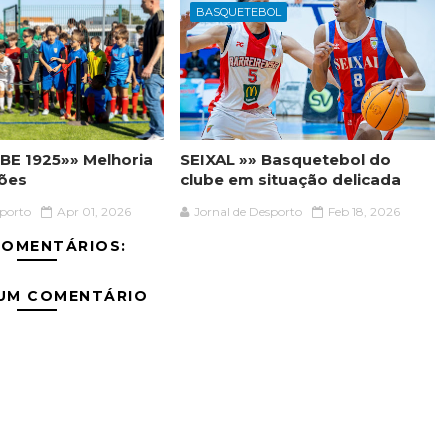
BASQUETEBOL
BE 1925»» Melhoria
SEIXAL »» Basquetebol do
ções
clube em situação delicada
sporto
Apr 01, 2026
Jornal de Desporto
Feb 18, 2026
COMENTÁRIOS:
 UM COMENTÁRIO