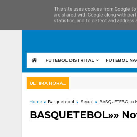
This site uses cookies from Google to d
are shared with Google along with perf
statistics, and to detect and address 
FUTEBOL DISTRITAL
FUTEBOL NA
ÚLTIMA HORA...
Home
Basquetebol
Seixal
BASQUETEBOL»» N
BASQUETEBOL»» Nov