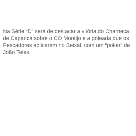
Na S
érie
“D” será de destacar a vitória do C
harneca
de
C
aparica
sobre o CO
Montijo
e a goleada que os
P
escadores
aplicaram no Seixal, com um “poker” de
João Teles.