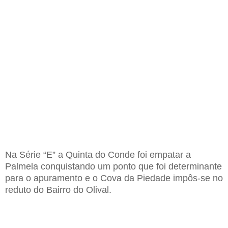
Na S
érie
“E”
a
Q
uinta do Conde foi empatar a
P
almela
conquistando um ponto que foi determinante
para o apuramento e o Cova da Piedade impôs-se no
reduto do Bairro do Olival.