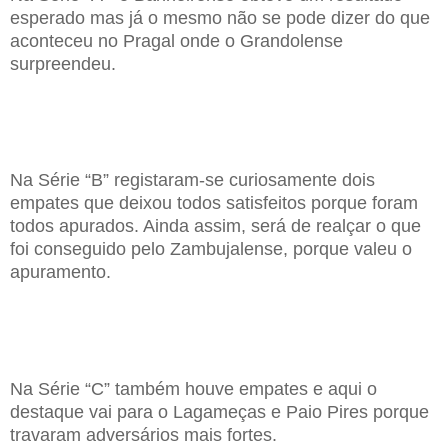
esperado mas já o mesmo não se pode dizer do que
aconteceu no Pragal onde o Grandolense
surpreendeu.
Na
S
érie
“B”
registaram
-
se curiosamente
dois
empates
que deixou todos satisfeitos porque foram
todos apurados. Ainda assim, será de realçar o que
foi conseguido pelo Zambujalense, porque valeu o
apuramento.
Na S
érie
“C”
também
houve
empates
e aqui o
destaque vai para o Lagameças e Paio Pires porque
travaram adversários mais fortes.