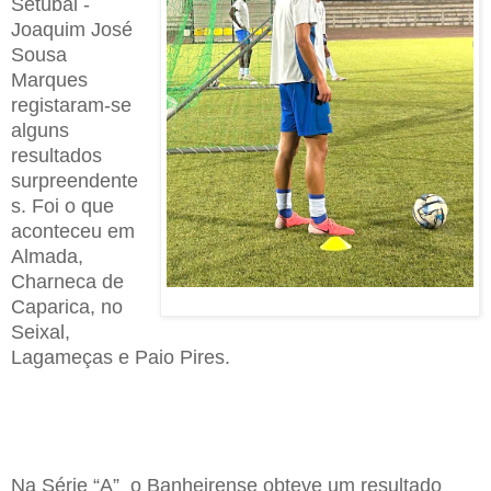
Setúbal
-
Joaquim José
Sousa
Marques
regist
aram-se
alguns
resultados
surpreendente
s
. Foi o que
aconteceu em
Almada,
Charneca de
Caparica, no
Seixal,
Lagameças e Paio Pires.
Na Série “A”
o Banheirense obteve um resultado