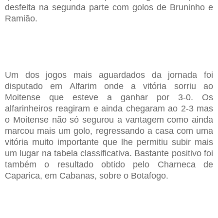
desfeita na
segunda parte
com golos de Bruninho e
Ramião.
Um
dos jogos mais aguardados da jornada
foi
disputado em
Alfarim
onde a v
itória sorriu ao
M
oitense que esteve a ganhar
por
3
-
0
. Os
alfarinheiros
reagi
ram e
ainda cheg
aram ao
2
-
3 mas
o Moitense não só segurou a vantagem como ainda
marcou mais um golo, regressando a casa com uma
vitória
muito importante que lhe permitiu subir mais
um lugar na tabela classificativa
. Bastante
positivo foi
também o resultado obtido pelo
C
harneca de
Caparica,
em
C
abanas
,
sobre o Botafogo
.