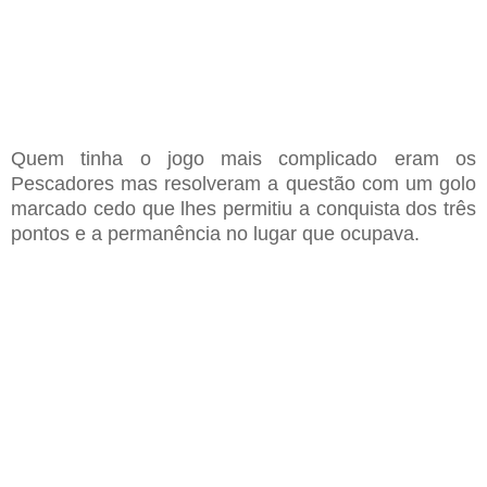
Q
uem tinha
o j
ogo mais complicado era
m os
P
escadores mas resolveram a questão com
um golo
marcado cedo
que lhe
s
permitiu
a conquista dos três
pontos e a
permanência no lugar que ocupava
.