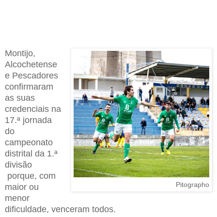
Montijo
,
Alcochetense
e P
escadores
confirmar
am
as
suas
credenciais
na
17
.
ª jornada
do
campeonato
distrital da 1.ª
divisão
porque
,
com
Pitographo
maior ou
menor
dificuldade
, venceram todos.