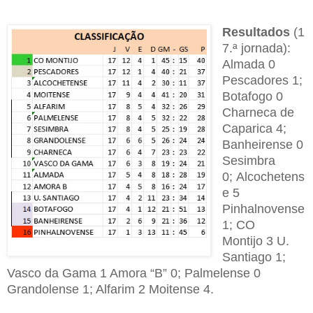
R
esultados
(1
7.ª jornada):
Almada 0
Pescadores 1;
Botafogo 0
Charneca de
Caparica 4;
Banheirense 0
Sesimbra
0;
Alcochetens
e 5
Pinhalnovense
1; CO
Montijo
3 U.
Santiago 1;
Vasco da Gama 1 Amora “B” 0; P
almelense
0
Grandolense 1; A
lfarim
2 M
oitense
4.