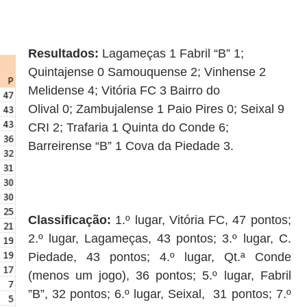
Resultados
:
Lagameças 1 F
abril
“B” 1;
Q
uintajense
0 Samouquense 2; Vinhense 2
M
elidense
4;
Vitória FC
3 Bairro
do
Olival
0;
Z
ambujalense
1 Paio
Pires
0;
Seixal
9
CRI 2; T
ra
f
aria
1 Q
uinta do Conde
6;
B
arreirense
“B” 1 Cova da P
iedade 3
.
Classificação:
1.º lugar, Vitória FC, 47 pontos;
2.º lugar, Lagameças, 43 pontos; 3.º lugar, C.
Piedade, 43 pontos; 4.º lugar,
Qt.ª Conde
(menos um jogo)
, 36 pontos; 5.º lugar, Fabril
”B”, 32 pontos; 6.º lugar, Seixal, 31 pontos; 7.º