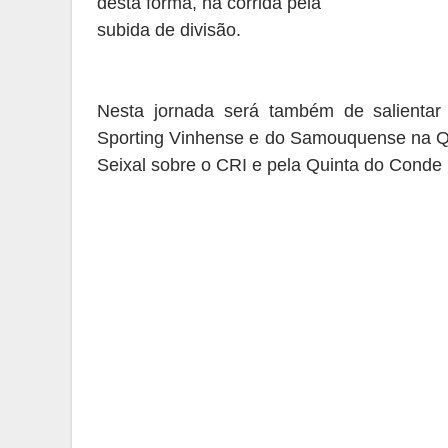
desta forma, na corrida pela
subida de divisão.
N
esta jornada será também de salienta
Sporting Vinhense e do Samouquense na Qu
Seixal
sobre o CRI e pela Q
uinta do Conde