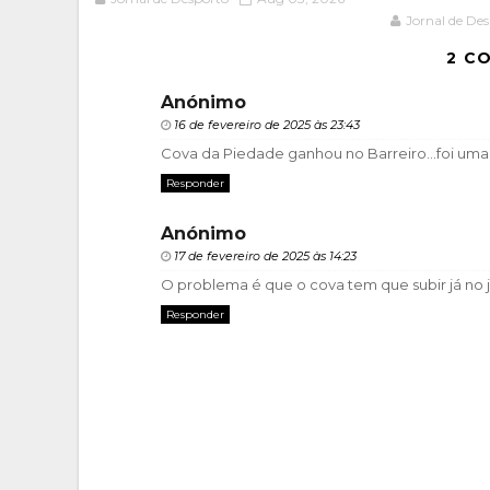
Jornal de De
2 C
Anónimo
16 de fevereiro de 2025 às 23:43
Cova da Piedade ganhou no Barreiro...foi uma r
Responder
Anónimo
17 de fevereiro de 2025 às 14:23
O problema é que o cova tem que subir já n
Responder