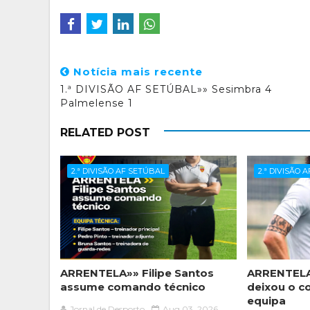
Notícia mais recente
1.ª DIVISÃO AF SETÚBAL»» Sesimbra 4
Palmelense 1
RELATED POST
2.ª DIVISÃO AF SETÚBAL
2.ª DIVISÃO 
ARRENTELA»» Filipe Santos
ARRENTELA
assume comando técnico
deixou o c
equipa
Jornal de Desporto
Aug 03, 2026