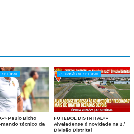
AF SETÚBAL
2.ª DIVISÃO AF SETÚBAL
»» Paulo Bicho
FUTEBOL DISTRITAL»»
omando técnico da
Alvaladense é novidade na 2.ª
Divisão Distrital