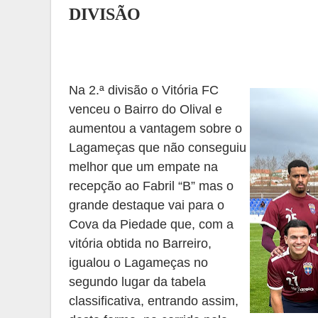
DIVISÃO
Na 2.ª
divisão
o Vitória FC
venceu o
B
airro do Olival
e
aumentou a vantagem sobre
o
L
agameças que não conseguiu
melhor que um empate na
recepção ao
F
abril
“B” mas o
grande destaque vai para o
Cova da Piedade que, com a
vitória obtida no Barreiro,
igualou o Lagameças no
segundo lugar da tabela
classificativa, entrando assim,