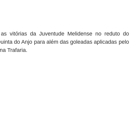
r
as vitórias da Juventude Melidense no reduto do
inta do Anjo para além d
a
s goleadas
aplicadas pelo
na Trafaria.