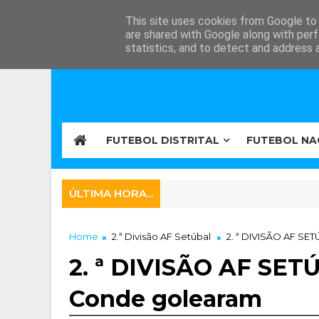
This site uses cookies from Google to d
are shared with Google along with perf
statistics, and to detect and address 
FUTEBOL DISTRITAL
FUTEBOL NA
ÚLTIMA HORA...
Home
2.ª Divisão AF Setúbal
2. ª DIVISÃO AF SET
2. ª DIVISÃO AF SETÚ
Conde golearam