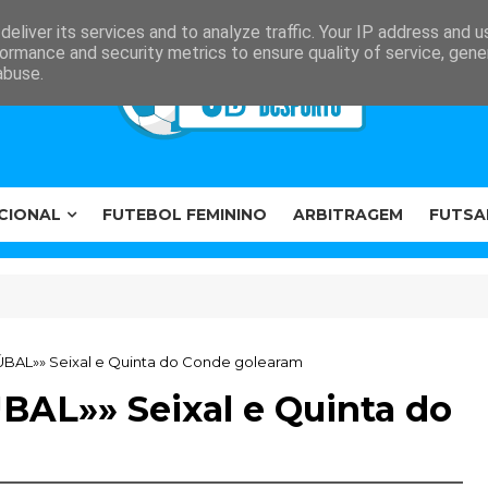
eliver its services and to analyze traffic. Your IP address and 
ormance and security metrics to ensure quality of service, gen
abuse.
CIONAL
FUTEBOL FEMININO
ARBITRAGEM
FUTSA
ÚBAL»» Seixal e Quinta do Conde golearam
BAL»» Seixal e Quinta do