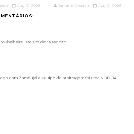
sporto
Aug 01, 2026
Jornal de Desporto
Aug 01, 2026
OMENTÁRIOS:
oubalheira..isso sim devia ser dito
o jogo com Zambujal a equipe de arbitragem foi uma NÓDOA