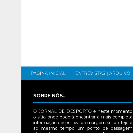
PÁGINA INICIAL
ENTREVISTAS | ARQUIVO
SOBRE NÓS...
O JORNAL DE DESPORTO é neste momento
o sítio onde poderá encontrar a mais completa
informação desportiva da margem sul do Tejo e
ao mesmo tempo um ponto de passagem