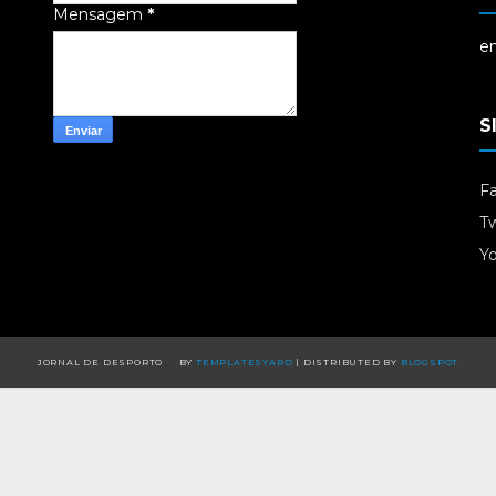
Mensagem
*
em
S
F
Tw
Y
JORNAL DE DESPORTO
BY
TEMPLATESYARD
| DISTRIBUTED BY
BLOGSPOT