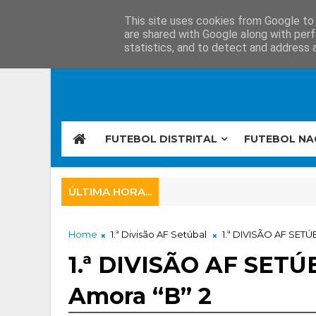
This site uses cookies from Google to d
are shared with Google along with perf
statistics, and to detect and address 
FUTEBOL DISTRITAL
FUTEBOL NA
ÚLTIMA HORA...
Home
1.ª Divisão AF Setúbal
1.ª DIVISÃO AF SETÚ
1.ª DIVISÃO AF SETÚ
Amora “B” 2