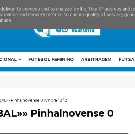
eliver its services and to analyze traffic. Your IP address and 
ormance and security metrics to ensure quality of service, gen
abuse.
CIONAL
FUTEBOL FEMININO
ARBITRAGEM
FUTSA
BAL»» Pinhalnovense 0 Amora “B” 2
BAL»» Pinhalnovense 0