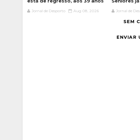
está de regresso, aos 39 anos
Seniores j
Jornal de Desporto
Aug 08, 2026
Jornal de De
SEM 
ENVIAR