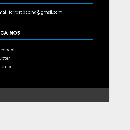
ail: ferreiradepina@gmail.com
IGA-NOS
acebook
itter
outube