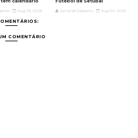
á tem calendário
Futebol de Setúbal
sporto
Aug 05, 2026
Jornal de Desporto
Aug 04, 2026
COMENTÁRIOS:
 UM COMENTÁRIO