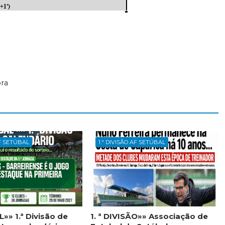
ra
AF SETÚBAL
1.ª DIVISÃO AF SETÚBAL
»» 1.ª Divisão de
1. ª DIVISÃO»» Associação de