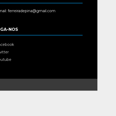
ail: ferreiradepina@gmail.com
IGA-NOS
acebook
itter
outube