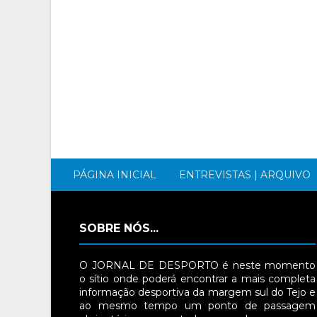
PÁGINA INICIAL
ENTREVISTAS | ARQUIVO
SOBRE NÓS...
O JORNAL DE DESPORTO é neste momento
o sítio onde poderá encontrar a mais completa
informação desportiva da margem sul do Tejo e
ao mesmo tempo um ponto de passagem