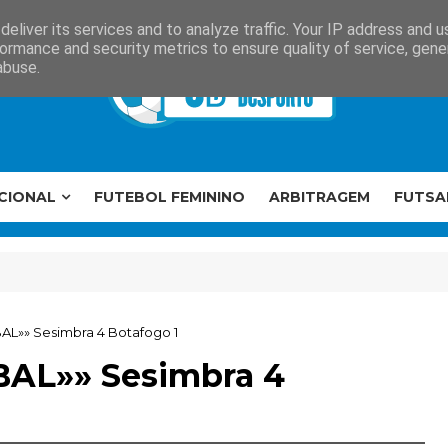
eliver its services and to analyze traffic. Your IP address and 
ormance and security metrics to ensure quality of service, gen
abuse.
CIONAL
FUTEBOL FEMININO
ARBITRAGEM
FUTSA
BAL»» Sesimbra 4 Botafogo 1
BAL»» Sesimbra 4