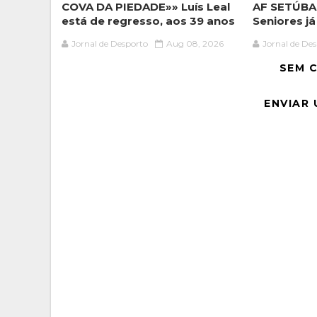
COVA DA PIEDADE»» Luís Leal
AF SETÚBAL
está de regresso, aos 39 anos
Seniores j
Jornal de Desporto
Aug 08, 2026
Jornal de De
SEM 
ENVIAR