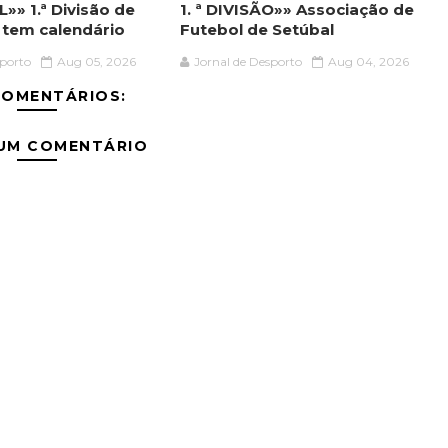
»» 1.ª Divisão de
1. ª DIVISÃO»» Associação de
á tem calendário
Futebol de Setúbal
sporto
Aug 05, 2026
Jornal de Desporto
Aug 04, 2026
COMENTÁRIOS:
 UM COMENTÁRIO