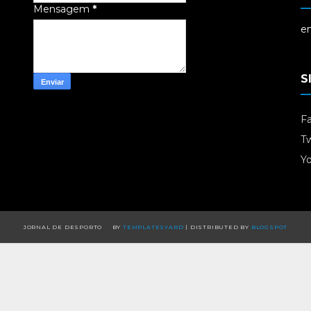
Mensagem
*
em
S
F
Tw
Y
JORNAL DE DESPORTO
BY
TEMPLATESYARD
| DISTRIBUTED BY
BLOGSPOT