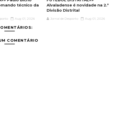
omando técnico da
Alvaladense é novidade na 2.ª
Divisão Distrital
sporto
Aug 01, 2026
Jornal de Desporto
Aug 01, 2026
COMENTÁRIOS:
 UM COMENTÁRIO