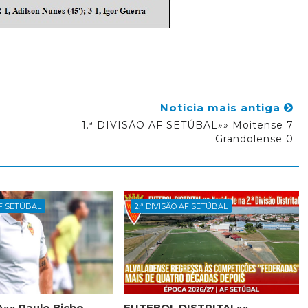
Notícia mais antiga
1.ª DIVISÃO AF SETÚBAL»» Moitense 7
Grandolense 0
AF SETÚBAL
2.ª DIVISÃO AF SETÚBAL
»» Paulo Bicho
FUTEBOL DISTRITAL»»