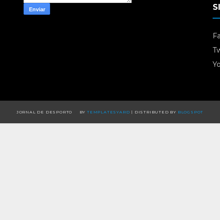
S
F
Tw
Y
JORNAL DE DESPORTO
BY
TEMPLATESYARD
| DISTRIBUTED BY
BLOGSPOT