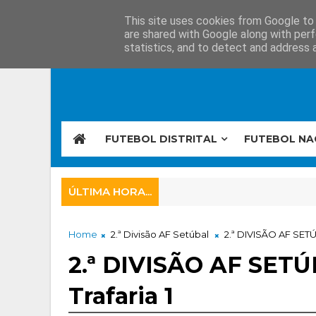
This site uses cookies from Google to d
are shared with Google along with perf
statistics, and to detect and address 
FUTEBOL DISTRITAL
FUTEBOL NA
ÚLTIMA HORA...
Home
2.ª Divisão AF Setúbal
2.ª DIVISÃO AF SETÚB
2.ª DIVISÃO AF SETÚB
Trafaria 1