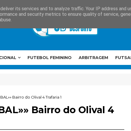
eliver its services and to analyze traffic. Your IP address and 
ormance and security metrics to ensure quality of service, gen
abuse.
CIONAL
FUTEBOL FEMININO
ARBITRAGEM
FUTSA
AL»» Bairro do Olival 4 Trafaria 1
AL»» Bairro do Olival 4