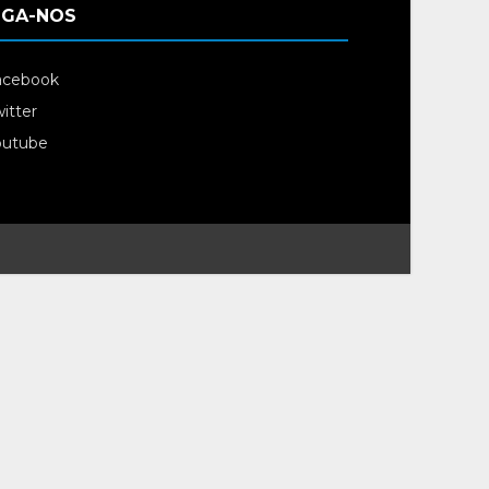
IGA-NOS
acebook
itter
outube