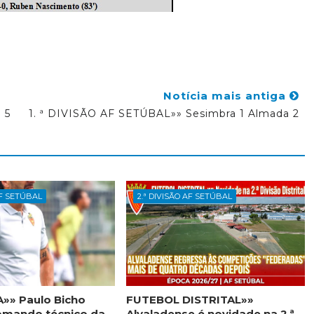
Notícia mais antiga
 5
1. ª DIVISÃO AF SETÚBAL»» Sesimbra 1 Almada 2
AF SETÚBAL
2.ª DIVISÃO AF SETÚBAL
»» Paulo Bicho
FUTEBOL DISTRITAL»»
omando técnico da
Alvaladense é novidade na 2.ª