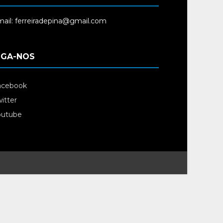
ail: ferreiradepina@gmail.com
IGA-NOS
acebook
itter
outube