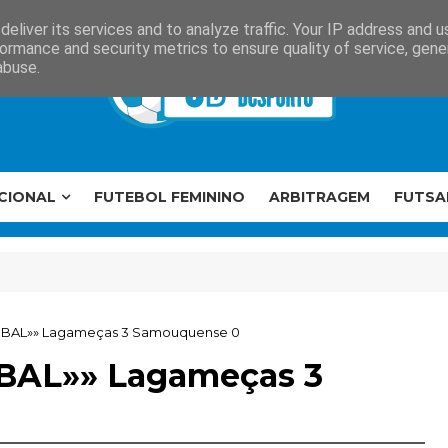
eliver its services and to analyze traffic. Your IP address and 
ormance and security metrics to ensure quality of service, gen
abuse.
CIONAL
FUTEBOL FEMININO
ARBITRAGEM
FUTSA
TÚBAL»» Lagameças 3 Samouquense 0
ÚBAL»» Lagameças 3