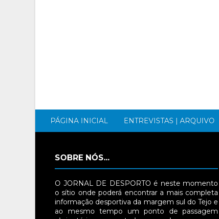
PÁGINA INICIAL
ENTREVISTAS | ARQUIVO
SOBRE NÓS...
O JORNAL DE DESPORTO é neste momento
o sítio onde poderá encontrar a mais completa
informação desportiva da margem sul do Tejo e
ao mesmo tempo um ponto de passagem