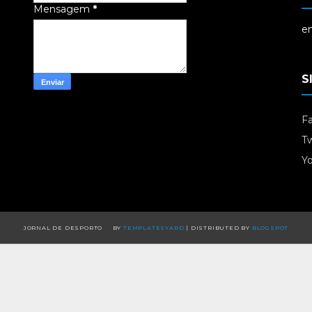
Mensagem
*
em
S
F
Tw
Y
JORNAL DE DESPORTO
BY
TEMPLATESYARD
| DISTRIBUTED BY
BLOGSPOT