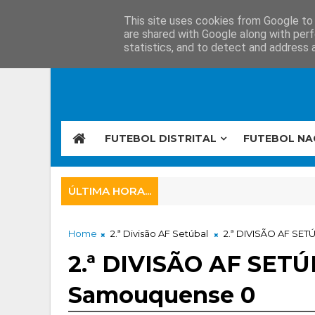
This site uses cookies from Google to d
are shared with Google along with perf
statistics, and to detect and address 
FUTEBOL DISTRITAL
FUTEBOL NA
ÚLTIMA HORA...
Home
2.ª Divisão AF Setúbal
2.ª DIVISÃO AF SE
2.ª DIVISÃO AF SET
Samouquense 0