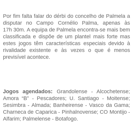
Por
fim falta falar do
dérbi d
o concelho de
Palmela
a
disputar no
C
ampo Cornélio
P
alma
,
apenas às
17
h
30
m
.
A equipa de Palmela encontra-se mais bem
classificada e dispõe de um plantel mais forte mas
estes jogos têm características especiais devido à
rivalidade existente e às vezes o que é menos
previsível acontece.
Jogos agendados:
Grandolense - Alcochetense;
Amora “B” - Pescadores; U. Santiago - Moitense;
Sesimbra - Almada; Banheirense - Vasco da Gama;
Charneca de Caparica - Pinhalnovense; CO Montijo -
Alfarim; Palmelense - Botafogo.