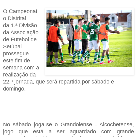
O
C
ampeonat
o
D
istrital
d
a
1.ª D
ivisão
da
A
ssociação
de
F
utebol de
Setúbal
prossegue
este
fim de
semana com a
realização da
22
.
ª jornada
,
que será repartida por sábado e
d
omingo
.
No sábado joga-se o G
randolense
- A
lcochetense
,
jogo que está a ser aguardado
com grande