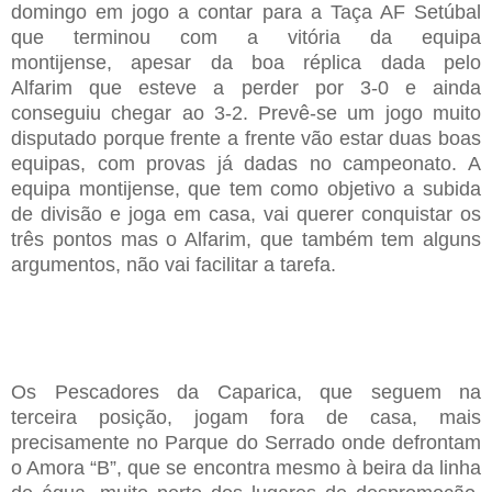
domingo em jogo
a contar para a Taça AF Setúbal
que terminou com a
v
itória da equipa
montijense
,
apesar da boa réplica dada pelo
Alfarim
que esteve a perder por 3
-
0 e ainda
conseguiu chegar ao 3
-
2. Prevê-se um jogo muito
disputado porque frente a frente vão estar
duas
boas
equipas
,
com provas já dadas no campeonato
. A
equipa montijense
,
que tem como objetivo a subida
de divisão
e joga em casa,
vai querer conquistar os
três
pontos mas
o Alfarim, que também tem alguns
argumentos, não vai facilitar a tarefa.
Os P
escadores da
Caparica,
que seguem na
terceira
p
osição
,
jogam fora de casa
,
mais
precisamente no
P
arque do
S
errado onde defrontam
o
Amora “B”,
que se encontra mesmo à beira da linha