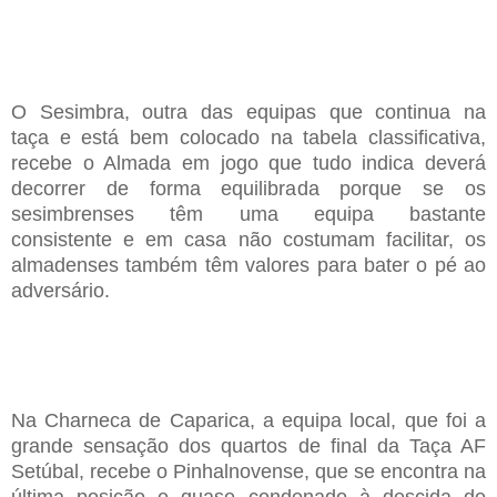
O
Sesimbra, outra
das equipas que continua na
taça
e está bem colocado na tabela classificativa,
recebe
o Almada
em
jogo que
tudo indica deverá
decorrer de forma equilibrada porque se os
sesimbrenses têm uma
equipa bastante
consistente
e
em casa não costuma
m
facilitar
, os
almadenses também têm valores para bater
o pé ao
adversário
.
Na C
harneca de
Caparica,
a equipa local
,
que foi a
grande sensação dos quartos de final da
T
aça
AF
Setúbal,
recebe o
Pinhalnovense,
que se encontra na
última posição
e quase condenado à descida de