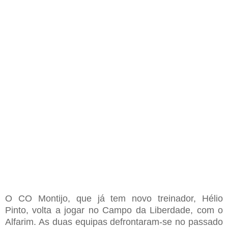
O
CO
Montijo
,
que já tem
novo treinador
,
Hélio
Pinto
,
volta a jogar no
C
ampo da
L
iberdade
,
com o
A
lfarim
. As duas
equipas defrontaram
-
se no passado