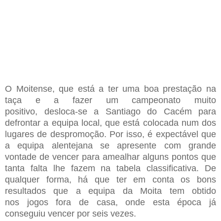
O M
oitense
,
que está a
ter uma boa prestação na
taça e a
fazer um campeonato muito
positivo
,
desloca-se a Santiago do Cacém para
defrontar a equipa local
,
que está colocada
n
um dos
lugares de despromoção
. Por
isso
,
é
expectável
que
a equipa alentejana se apresente com grande
vontade de vencer para amealhar alguns pontos
que
tanta falta lhe fazem
na tabela classificativa
. De
qualquer forma,
há que ter em conta os bons
resultados que a equipa da Moita
tem obtido
nos
jogos fora de casa
,
onde esta época já
conseguiu vencer por
seis
vezes
.