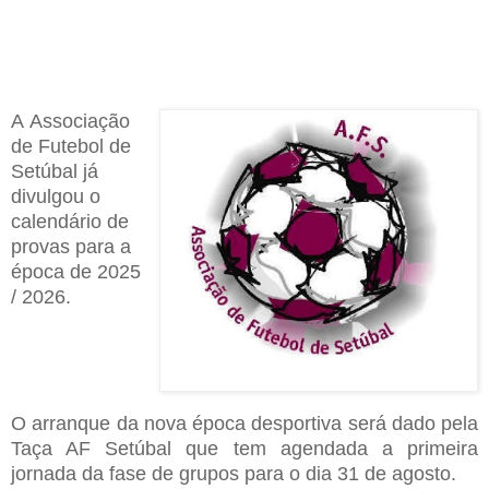
A
A
ssociação
de
F
utebol de
Setúbal já
divulgou o
calendário de
provas para a
época de 2025
/
2026
.
O
arranque da nova época desportiva será dado pela
T
aça AF Setúbal que tem agendada a primeira
jornada da fase de grupos para o dia 31 de agosto
.