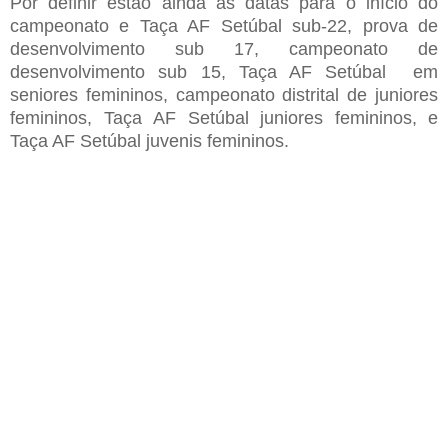
Por
definir estão ainda as datas para o início
do
campeonato e Taça AF Setúbal sub-22,
prova de
desenvolvimento sub 17
,
campeonato de
desenvolvimento sub 15
, Taça AF Setúbal
em
seniores femininos
,
campeonato distrital de juniores
femininos
,
Taça
AF Setúbal juniores femininos
,
e
T
aça AF Setúbal juven
is
feminino
s.