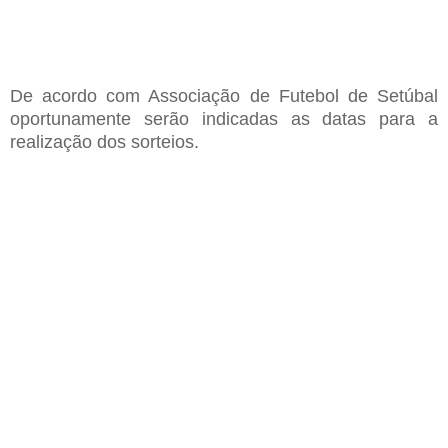
D
e acordo com
A
ssociação de
F
utebol de Setúbal
oportunamente serão indicadas as datas para a
realização dos sorteios
.