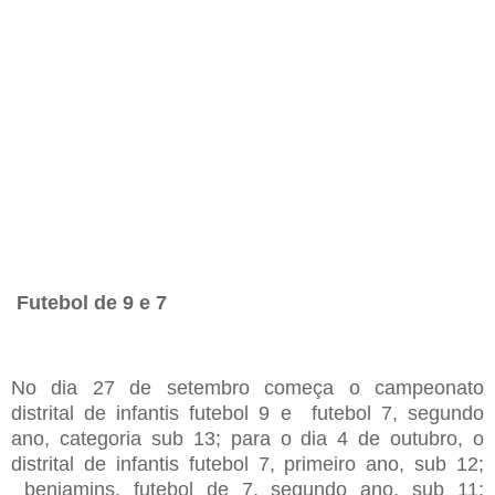
Futebol de 9 e 7
No
dia 27 de setembro
começa
o campeonato
distrital de infantis futebol 9
e
futebol 7
,
segundo
ano
,
categoria sub 13
;
para o dia 4 de outubro
,
o
distrital de infantis futebol 7
,
primeiro ano
,
sub 12
;
benjamins
,
futebol de 7
,
segundo ano
,
sub 11
;