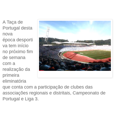
A Taça de
Portugal
desta
nova
época
desporti
va
tem início
no próximo fim
de semana
com a
realização da
primeira
eliminatória
que
conta com a participação d
e
clubes das
associações regionais e distritais
,
C
ampeonato de
Portugal
e L
iga 3.