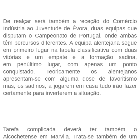
De realçar será também
a receção do C
omércio
I
ndústria
ao
Juventude de Évora
, duas e
quipas que
disputam o
C
ampeonato de Portugal
,
onde ambas
têm percursos diferentes
.
A equipa alentejana segue
em primeiro lugar
na tabela classificativa
com
duas
vitórias e um empate e
a
formação sadina
,
em
penúltimo lugar
,
com apenas um ponto
conquistado
.
T
eoricamente os alentejanos
apresentam-se com
alguma dose de favoritismo
mas
,
os sadinos
,
a jogarem em casa
tudo irão fazer
certamente para
inverter
em
a situação
.
Tarefa complicada deverá ter também o
A
lcochetense
em Marvila. Trata-se também de um