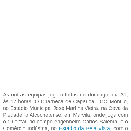
As outras equipas jogam todas no domingo
,
dia 31
,
às 17 horas. O
Charneca de
Caparica
- CO Montijo,
no E
stádio
M
unicipal José Martins Vieira
,
na
C
ova da
P
iedade
;
o
Alcochetense,
em M
arvila
,
onde joga
com
o
O
riental
,
no campo engenheiro Carlos
S
alema
; e o
C
omércio
I
ndústria
, no
Estádio da Bela Vista
, com o