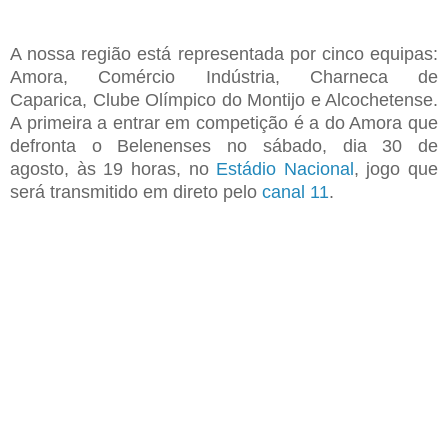
A
nossa região está representada por
cinco
equipas
:
Amora, C
omércio
I
ndústria
, Charneca
de
Caparica,
C
lube
Ol
ímpico do Montijo e
Alcochetense.
A primeira a entrar em competição é a do Amora
que
de
fronta o
B
elenenses
no sábado,
dia 30 de
agosto
,
às 19
horas, no
Estádio Nacional
, jogo
que
será transmitido
em direto
pelo
canal 11
.