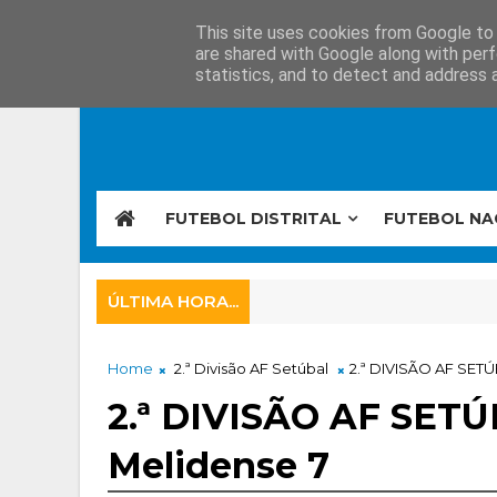
This site uses cookies from Google to d
are shared with Google along with perf
statistics, and to detect and address 
FUTEBOL DISTRITAL
FUTEBOL NA
ÚLTIMA HORA...
Home
2.ª Divisão AF Setúbal
2.ª DIVISÃO AF SETÚB
2.ª DIVISÃO AF SETÚB
Melidense 7