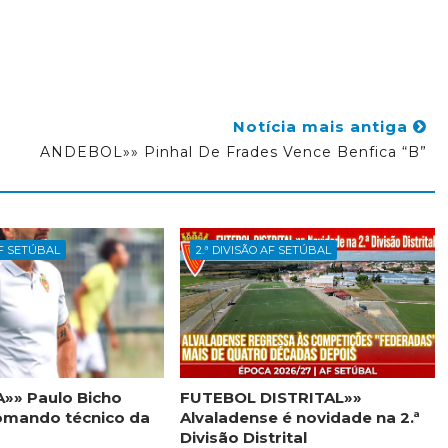
Notícia mais antiga
ANDEBOL»» Pinhal De Frades Vence Benfica “B”
AF SETÚBAL
2.ª DIVISÃO AF SETÚBAL
»» Paulo Bicho
FUTEBOL DISTRITAL»»
omando técnico da
Alvaladense é novidade na 2.ª
Divisão Distrital