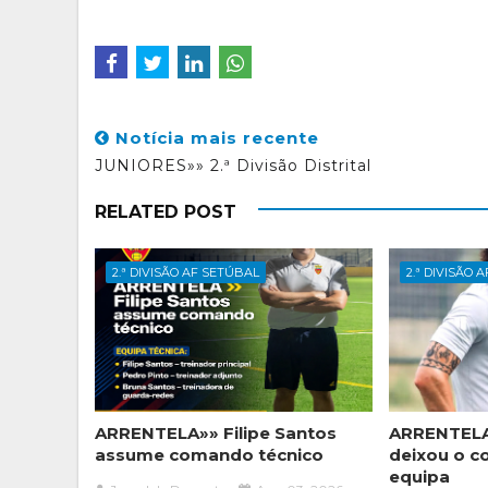
Notícia mais recente
JUNIORES»» 2.ª Divisão Distrital
RELATED POST
2.ª DIVISÃO AF SETÚBAL
2.ª DIVISÃO 
ARRENTELA»» Filipe Santos
ARRENTELA
assume comando técnico
deixou o c
equipa