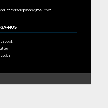
ail: ferreiradepina@gmail.com
IGA-NOS
acebook
itter
outube