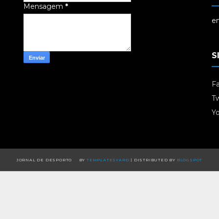
Mensagem
*
em
S
F
Tw
Y
JORNAL DE DESPORTO
BY
TEMPLATESYARD
| DISTRIBUTED BY
BLOGSPOT