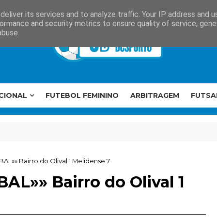
eliver its services and to analyze traffic. Your IP address and 
ormance and security metrics to ensure quality of service, gen
abuse.
CIONAL
FUTEBOL FEMININO
ARBITRAGEM
FUTSA
AL»» Bairro do Olival 1 Melidense 7
AL»» Bairro do Olival 1