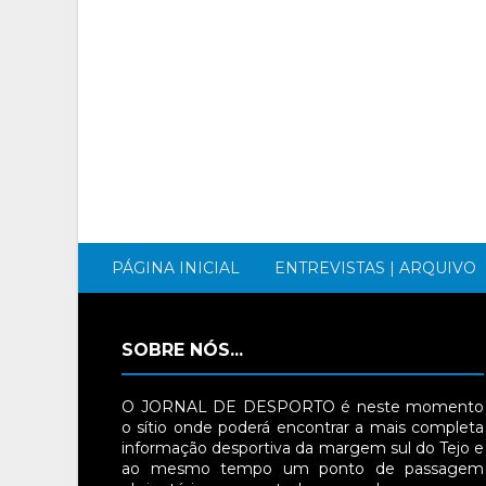
PÁGINA INICIAL
ENTREVISTAS | ARQUIVO
SOBRE NÓS...
O JORNAL DE DESPORTO é neste momento
o sítio onde poderá encontrar a mais completa
informação desportiva da margem sul do Tejo e
ao mesmo tempo um ponto de passagem