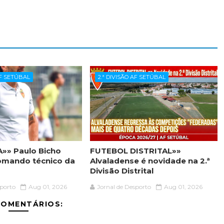
AF SETÚBAL
2.ª DIVISÃO AF SETÚBAL
»» Paulo Bicho
FUTEBOL DISTRITAL»»
omando técnico da
Alvaladense é novidade na 2.ª
Divisão Distrital
sporto
Aug 01, 2026
Jornal de Desporto
Aug 01, 2026
COMENTÁRIOS: