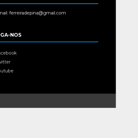
ail: ferreiradepina@gmail.com
IGA-NOS
acebook
itter
outube