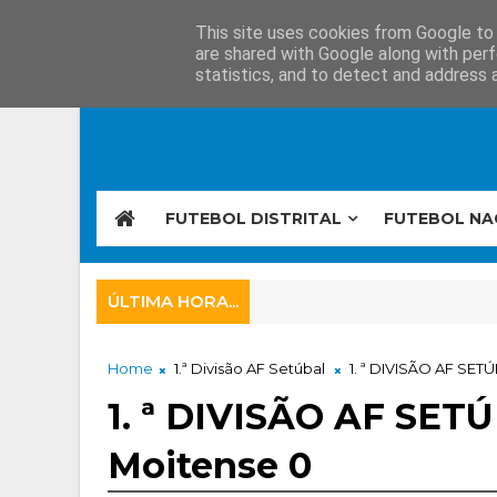
This site uses cookies from Google to d
are shared with Google along with perf
statistics, and to detect and address 
FUTEBOL DISTRITAL
FUTEBOL NA
ÚLTIMA HORA...
Home
1.ª Divisão AF Setúbal
1. ª DIVISÃO AF SET
1. ª DIVISÃO AF SET
Moitense 0