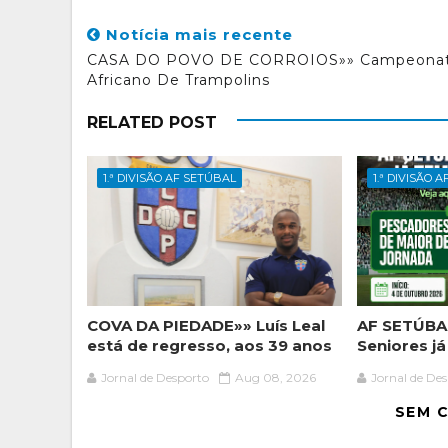
Notícia mais recente
CASA DO POVO DE CORROIOS»» Campeona
Africano De Trampolins
RELATED POST
1.ª DIVISÃO AF SETÚBAL
1.ª DIVISÃO 
COVA DA PIEDADE»» Luís Leal
AF SETÚBAL
está de regresso, aos 39 anos
Seniores j
Jornal de Desporto
Aug 08, 2026
Jornal de De
SEM 