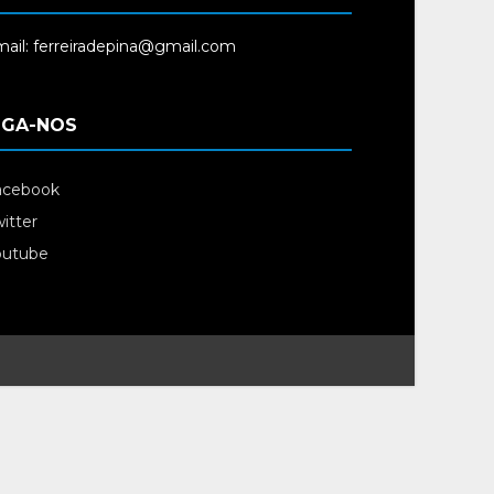
ail: ferreiradepina@gmail.com
IGA-NOS
acebook
itter
outube