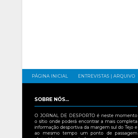
PÁGINA INICIAL
ENTREVISTAS | ARQUIVO
SOBRE NÓS...
O JORNAL DE DESPORTO é neste momento
o sítio onde poderá encontrar a mais completa
informação desportiva da margem sul do Tejo e
ao mesmo tempo um ponto de passagem