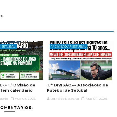
to
AF SETÚBAL
1.ª DIVISÃO AF SETÚBAL
»» 1.ª Divisão de
1. ª DIVISÃO»» Associação de
á tem calendário
Futebol de Setúbal
sporto
Aug 05, 2026
Jornal de Desporto
Aug 04, 2026
COMENTÁRIOS: