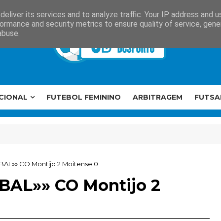
eliver its services and to analyze traffic. Your IP address and 
ormance and security metrics to ensure quality of service, gen
abuse.
CIONAL
FUTEBOL FEMININO
ARBITRAGEM
FUTSA
ÚBAL»» CO Montijo 2 Moitense 0
ÚBAL»» CO Montijo 2