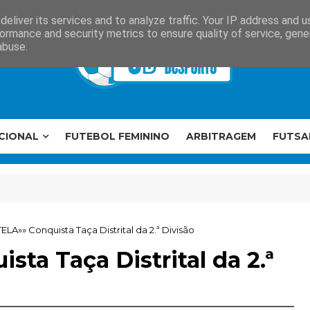
eliver its services and to analyze traffic. Your IP address and 
ormance and security metrics to ensure quality of service, gen
abuse.
CIONAL
FUTEBOL FEMININO
ARBITRAGEM
FUTSA
LA»» Conquista Taça Distrital da 2.ª Divisão
a Taça Distrital da 2.ª