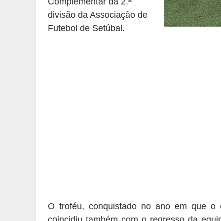
C
omplementar da
2.ª
divisão da A
ssociação de
F
utebol de Setúbal
.
O troféu
,
conquistado no ano
em
que o 
coincidiu também com o regresso da equip