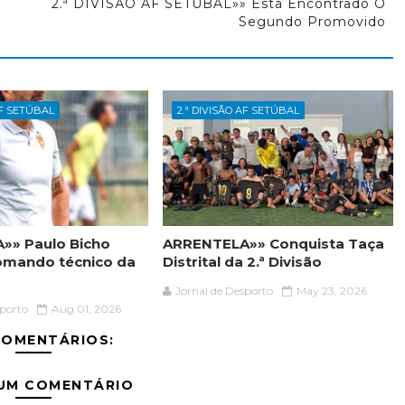
2.ª DIVISÃO AF SETÚBAL»» Está Encontrado O
Segundo Promovido
AF SETÚBAL
2.ª DIVISÃO AF SETÚBAL
»» Paulo Bicho
ARRENTELA»» Conquista Taça
omando técnico da
Distrital da 2.ª Divisão
Jornal de Desporto
May 23, 2026
sporto
Aug 01, 2026
COMENTÁRIOS:
 UM COMENTÁRIO