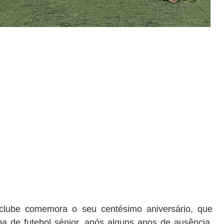
clube comemora o
seu
centésimo aniversário
,
que
a de futebol sénior
,
após alguns anos de ausência
,