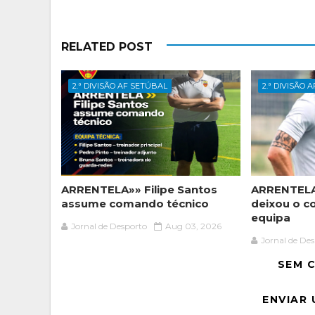
RELATED POST
2.ª DIVISÃO AF SETÚBAL
2.ª DIVISÃO 
ARRENTELA»» Filipe Santos
ARRENTELA
assume comando técnico
deixou o c
equipa
Jornal de Desporto
Aug 03, 2026
Jornal de De
SEM 
ENVIAR