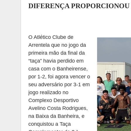
DIFERENÇA PROPORCIONO
O
A
tlético
C
lube de
Arrentela que
n
o jogo da
primeira mão
da final da
“taça”
havia perdido em
casa com o
B
anheirense
,
por 1
-
2
,
foi agora vencer o
seu adversário por 3
-
1 em
jogo realizado no
C
omplexo
D
esportivo
Avelino Costa Rodrigues
,
na
B
aixa da
B
anheira
,
e
conquistou a
T
aça