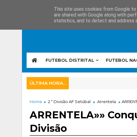
This site uses cookies from Google to d
are shared with Google along with perf
statistics, and to detect and address 
FUTEBOL DISTRITAL
FUTEBOL NA
ÚLTIMA HORA...
Home
2.ª Divisão AF Setúbal
Arrentela
ARRENTE
ARRENTELA»» Conquist
Divisão